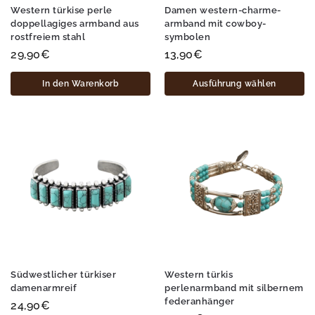
Western türkise perle
Damen western-charme-
doppellagiges armband aus
armband mit cowboy-
rostfreiem stahl
symbolen
29,90
€
13,90
€
In den Warenkorb
Ausführung wählen
Südwestlicher türkiser
Western türkis
damenarmreif
perlenarmband mit silbernem
federanhänger
24,90
€