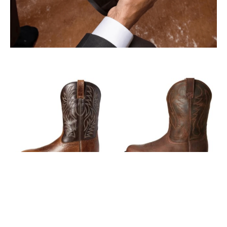
Herren bestickte leder
Herren camo-wadenstiefel
western-cowboy-stiefel –
im cowboy-stil mit dicker
mittlere wadenhöhe, spitze
sohle
zehe
78,90
€
134,90
€