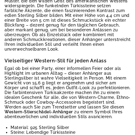
Muster, die den wilden Geist des amerikanischen Westens
widerspiegeln. Die funkelnden Türkissteine setzen
farbliche Akzente, die einen faszinierenden Kontrast zum
edlen Sterling Silber bilden. Mit einer Höhe von 4,4 cm und
einer Breite von 5 cm ist dieses Schmuckstück ein echter
Blickfang – dezent genug für den täglichen Gebrauch,
aber markant genug, um bei besonderen Anlässen zu
überzeugen. Ob als Einzelstück oder kombiniert mit
anderen Schmuckkreationen, dieser Anhänger unterstreicht
Ihren individuellen Stil und verleiht Ihnen einen
unverwechselbaren Look.
Vielseitiger Western-Stil für jeden Anlass
Egal ob bei einer Party, einer informellen Feier oder als
Highlight im urbanen Alltag – dieser Anhänger aus
Sterlingsilber ist wahre Vielseitigkeit in Person. Mit einem
Gewicht von 15,6 g liegt er angenehm und sicher am
Körper und schafft es, jeden Outfit-Look zu perfektionieren.
Die farbintensiven Türkisakzente machen ihn zu einem
idealen Geschenk für alle, die von Western-Charme, Ethno-
Schmuck oder Cowboy-Accessoires begeistert sind.
Werden auch Sie zum Trendsetter und lassen Sie diesen
Western-Stierschädel-Anhänger
zu einem Symbol Ihres
abenteuerlichen und individuellen Stils avancieren.
Material: 925 Sterling Silber
Steine: Lebendige Türkissteine