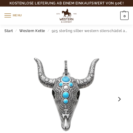
KOSTENLOSE LIEFERUNG AB EINEM EINKAUFSWERT VON 50€!
MENU
0
Start
Western Kette
925 sterling silber western stierschädel anhänger mit türkissteinen
/
/