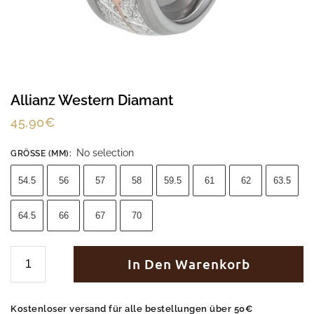
Allianz Western Diamant
45,90
€
No selection
GRÖSSE (MM)
:
54.5
56
57
58
59.5
61
62
63.5
64.5
66
67
70
In Den Warenkorb
Kostenloser versand für alle bestellungen über 50€