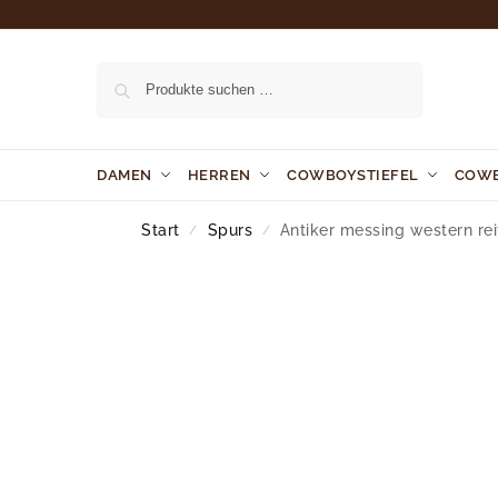
Suchen
DAMEN
HERREN
COWBOYSTIEFEL
COW
Start
Spurs
Antiker messing western re
/
/