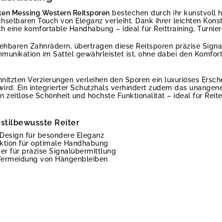
ken Messing Western Reitsporen
bestechen durch ihr kunstvoll 
selbaren Touch von Eleganz verleiht. Dank ihrer leichten Konst
ch eine komfortable Handhabung – ideal für Reittraining, Turni
ehbaren Zahnrädern, übertragen diese Reitsporen präzise Signal
unikation im Sattel gewährleistet ist, ohne dabei den Komfort 
hnitzten Verzierungen verleihen den Sporen ein luxuriöses Ersc
wird. Ein integrierter Schutzhals verhindert zudem das unangen
zeitlose Schönheit und höchste Funktionalität – ideal für Reite
stilbewusste Reiter
 Design für besondere Eleganz
uktion für optimale Handhabung
r für präzise Signalübermittlung
r Vermeidung von Hängenbleiben