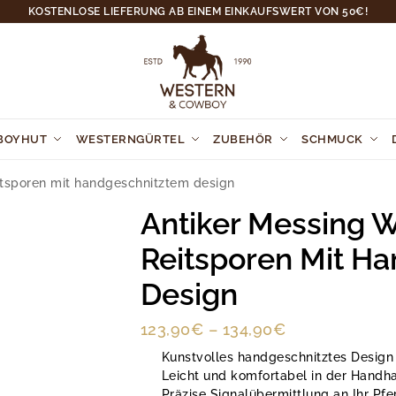
KOSTENLOSE LIEFERUNG AB EINEM EINKAUFSWERT VON 50€!
BOYHUT
WESTERNGÜRTEL
ZUBEHÖR
SCHMUCK
itsporen mit handgeschnitztem design
Antiker Messing 
Reitsporen Mit H
Design
123,90
€
–
134,90
€
Kunstvolles handgeschnitztes Design
Leicht und komfortabel in der Hand
Präzise Signalübermittlung an Ihr Pfe