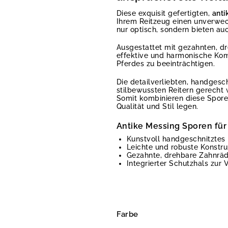
Diese exquisit gefertigten,
anti
Ihrem Reitzeug einen unverwech
nur optisch, sondern bieten au
Ausgestattet mit gezahnten, dr
effektive und harmonische Komm
Pferdes zu beeinträchtigen.
Die detailverliebten, handgesc
stilbewussten Reitern gerecht 
Somit kombinieren diese Sporen 
Qualität und Stil legen.
Antike Messing Sporen für 
Kunstvoll handgeschnitztes
Leichte und robuste Konstr
Gezahnte, drehbare Zahnräde
Integrierter Schutzhals zu
Farbe