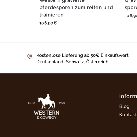
Western gravierte
Grav
pferdesporen zum reiten und
spore
trainieren
106,9
106,90
€
Kostenlose Lieferung ab 50€ Einkaufswert
Deutschland, Schweiz, Österreich
Infor
Blog
Kontakt