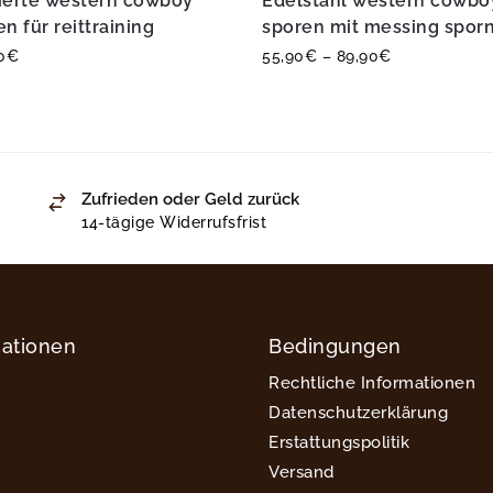
ierte western cowboy
Edelstahl western cowbo
n für reittraining
sporen mit messing spor
0
€
55,90
€
–
89,90
€
Zufrieden oder Geld zurück
14-tägige Widerrufsfrist
mationen
Bedingungen
Rechtliche Informationen
Datenschutzerklärung
Erstattungspolitik
Versand