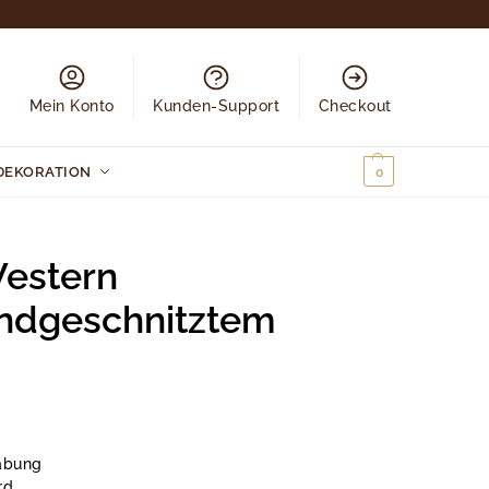
Mein Konto
Kunden-Support
Checkout
DEKORATION
0,00
€
0
Western
andgeschnitztem
habung
rd