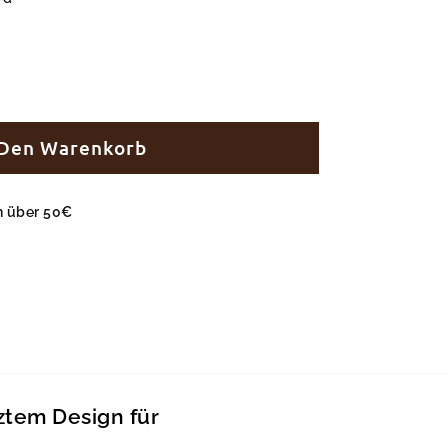
 Den Warenkorb
en über 50€
ztem Design für