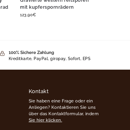
y
Gravierte western reitsporen
nrad
mit kupferspornrädern
123,90
€
100% Sichere Zahlung
Kreditkarte, PayPal, giropay, Sofort, EPS
Kontakt
Sie haben eine Frage oder ein
Anliegen? Kontaktieren Sie uns
über das Kontaktformular, indem
Sie hier klicken.