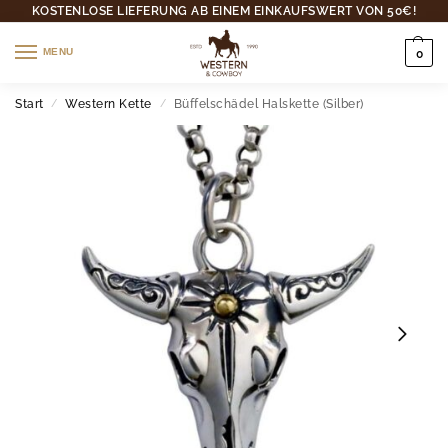
KOSTENLOSE LIEFERUNG AB EINEM EINKAUFSWERT VON 50€!
MENU
0
Start
Western Kette
Büffelschädel Halskette (Silber)
/
/