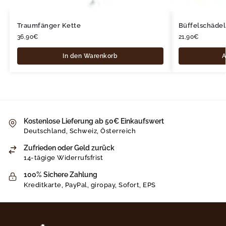
Traumfänger Kette
Büffelschädel
36,90
€
21,90
€
In den Warenkorb
A
Kostenlose Lieferung ab 50€ Einkaufswert
Deutschland, Schweiz, Österreich
Zufrieden oder Geld zurück
14-tägige Widerrufsfrist
100% Sichere Zahlung
Kreditkarte, PayPal, giropay, Sofort, EPS