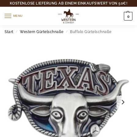
KOSTENLOSE LIEFERUNG AB EINEM EINKAUFSWERT VON 50€!
MENU
0
Start
Western Gürtelschnalle
Buffalo Gürtelschnalle
/
/