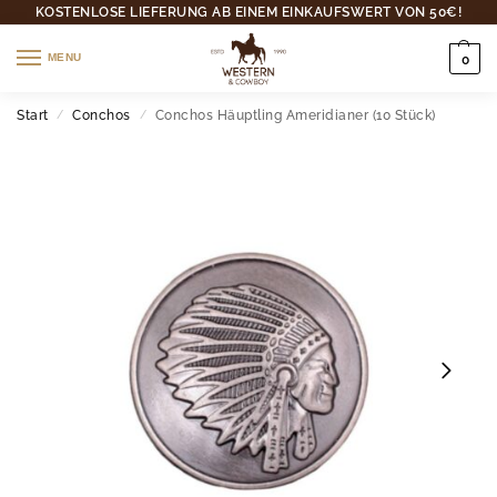
KOSTENLOSE LIEFERUNG AB EINEM EINKAUFSWERT VON 50€!
MENU
0
Start
Conchos
Conchos Häuptling Ameridianer (10 Stück)
/
/