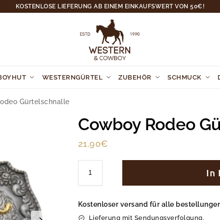
KOSTENLOSE LIEFERUNG AB EINEM EINKAUFSWERT VON 50€!
BOYHUT
WESTERNGÜRTEL
ZUBEHÖR
SCHMUCK
deo Gürtelschnalle
Cowboy Rodeo Gür
21,90
€
In
Kostenloser versand für alle bestellung
Lieferung mit Sendungsverfolgung.