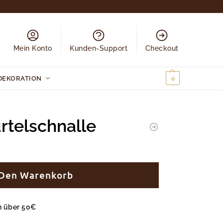
Mein Konto
Kunden-Support
Checkout
DEKORATION
0,00
€
0
telschnalle
 Den Warenkorb
en über 50€