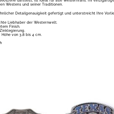
eoszene darstellt, ist ideal für alle Westernfans. Ihr einzigartiger
den Westens und seiner Traditionen.
nlicher Detailgenauigkeit gefertigt und unterstreicht Ihre Vorl
chte Liebhaber der Westernwelt.
rtem Finish.
 Zinklegierung.
r Höhe von 3,8 bis 4 cm.
ch