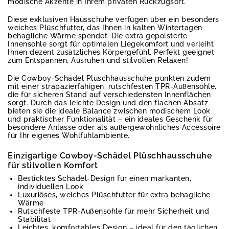
modische Akzente in Ihrem privaten Rückzugsort.
Diese exklusiven Hausschuhe verfügen über ein besonders
weiches Plüschfutter, das Ihnen in kalten Wintertagen
behagliche Wärme spendet. Die extra gepolsterte
Innensohle sorgt für optimalen Liegekomfort und verleiht
Ihnen dezent zusätzliches Körpergefühl. Perfekt geeignet
zum Entspannen, Ausruhen und stilvollen Relaxen!
Die Cowboy-Schädel Plüschhausschuhe punkten zudem
mit einer strapazierfähigen, rutschfesten TPR-Außensohle,
die für sicheren Stand auf verschiedensten Innenflächen
sorgt. Durch das leichte Design und den flachen Absatz
bieten sie die ideale Balance zwischen modischem Look
und praktischer Funktionalität – ein ideales Geschenk für
besondere Anlässe oder als außergewöhnliches Accessoire
für Ihr eigenes Wohlfühlambiente.
Einzigartige Cowboy-Schädel Plüschhausschuhe
für stilvollen Komfort
Besticktes Schädel-Design für einen markanten,
individuellen Look
Luxuriöses, weiches Plüschfutter für extra behagliche
Wärme
Rutschfeste TPR-Außensohle für mehr Sicherheit und
Stabilität
Leichtes, komfortables Design – ideal für den täglichen