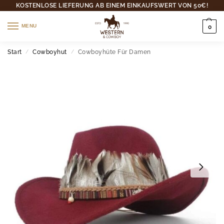
KOSTENLOSE LIEFERUNG AB EINEM EINKAUFSWERT VON 50€!
MENU
0
Start
Cowboyhut
Cowboyhüte Für Damen
/
/