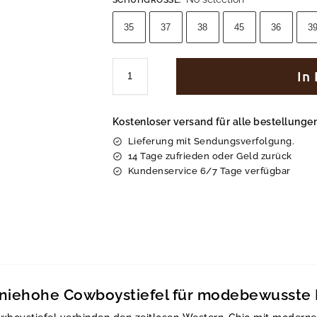
35
37
38
45
36
3
In
Kostenloser versand für alle bestellung
Lieferung mit Sendungsverfolgung.
14 Tage zufrieden oder Geld zurück
Kundenservice 6/7 Tage verfügbar
 kniehohe Cowboystiefel für modebewusst