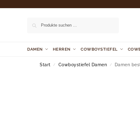
Suchen
DAMEN
HERREN
COWBOYSTIEFEL
COW
Start
Cowboystiefel Damen
Damen best
/
/