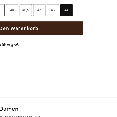
9
40
40,5
42
43
44
 Den Warenkorb
en über 50€
e Damen