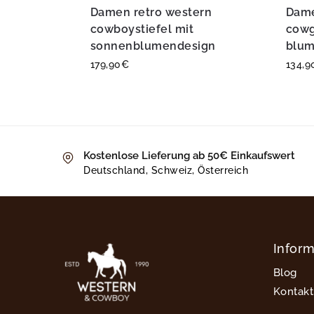
Damen retro western
Dame
cowboystiefel mit
cowg
sonnenblumendesign
blum
179,90
€
134,9
Kostenlose Lieferung ab 50€ Einkaufswert
Deutschland, Schweiz, Österreich
Infor
Blog
Kontakt