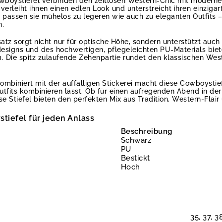
owboystiefel verbinden den zeitlosen Western-Chic mit moderne
 verleiht ihnen einen edlen Look und unterstreicht ihren einzigar
passen sie mühelos zu legeren wie auch zu eleganten Outfits – id
n.
tz sorgt nicht nur für optische Höhe, sondern unterstützt auc
signs und des hochwertigen, pflegeleichten PU-Materials biete
 Die spitz zulaufende Zehenpartie rundet den klassischen West
mbiniert mit der auffälligen Stickerei macht diese Cowboystie
Outfits kombinieren lässt. Ob für einen aufregenden Abend in de
se Stiefel bieten den perfekten Mix aus Tradition, Western-Flai
tiefel für jeden Anlass
Beschreibung
Schwarz
PU
Bestickt
Hoch
35, 37, 3