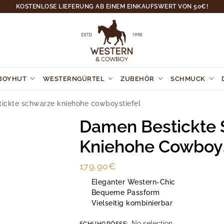
KOSTENLOSE LIEFERUNG AB EINEM EINKAUFSWERT VON 50€!
BOYHUT
WESTERNGÜRTEL
ZUBEHÖR
SCHMUCK
ickte schwarze kniehohe cowboystiefel
Damen Bestickte
Kniehohe Cowboys
179,90
€
Eleganter Western-Chic
Bequeme Passform
Vielseitig kombinierbar
No selection
SCHUHGRÖSSE
: