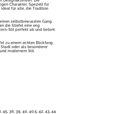
n Designakzenten. Die
tigen Charakter. Speziell für
eal für alle, die Tradition
h einen selbstbewussten Gang.
n die Stiefel eine eng
ern-Stil perfekt ab und betont
fel zu einem echten Blickfang,
r Stadt oder als besonderer
r und modernem Stil.
8, 45, 36, 39, 40, 40,5, 42, 43, 44