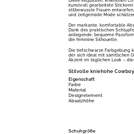
Diese exquisiten, kniehohen C
kunstvoll gearbeitete Stickerei
stilbewusste Frauen entworfen, 
und zeitgemäße Mode schätze
Der markante, komfortable Absa
Dank des praktischen Schlupfde
anliegende, bequeme Passform.
die feminine Silhouette.
Die tiefschwarze Farbgebung ko
der sich ideal mit sämtlichen 
Akzent im täglichen Look – die
Stilvolle kniehohe Cowboys
Eigenschaft
Farbe
Material
Designelement
Absatzhöhe
Schuhgröße