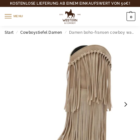
KOSTENLOSE LIEFERUNG AB EINEM EINKAUFSWERT VON 50€!
MENU
0
Start
Cowboystiefel Damen
Damen boho-fransen cowboy wadenstiefel
/
/