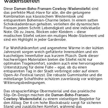
Wadenstiefeln
Diese
Damen-Boho-Fransen-Cowboy-Wadenstiefel
sind
das perfekte Must-Have für alle, die die gelungene
Kombination aus klassischem Westernlook und
entspanntem Bohemian-Charme lieben. In einem satten
Schokoladenbraun gehalten, verleihen die dynamischen
Fransen jedem Schritt Lebendigkeit und eine individuelle
Note. Ob zu Jeans, Röcken oder Kleidern – diese
modischen Stiefel setzen ein mutiges Mode-Statement und
sind ein Highlight in jeder Garderobe.
Für Wohlfühlkomfort und angenehme Wärme in der kühlen
Jahreszeit sorgen weich gefütterte Innensohlen und ein
kuscheliges Innenfutter aus kurzem Plüsch. Dank dieser
hochwertigen Materialien bieten die Stiefel nicht nur
optimalen Tragekomfort, sondern auch eine hervorragende
Unterstützung für deine Füße – egal, ob du einen
entspannten Tag in der Stadt verbringst oder auf einem
Open-Air-Festival tanzst. Die robuste Gummisohle und die
mittellange Schafthöhe schützen zuverlässig vor widrigen
Witterungsbedingungen.
Das strapazierfähige Obermaterial und das praktische
Slip-On-Design machen die
Damen-Boho-Fransen-
Cowboy-Wadenstiefel
zu einem vielseitigen Begleiter für
den Alltag. Der 6 cm hohe Blockabsatz sorgt für sicheren
Stand und zusätzlichen Komfort, während das