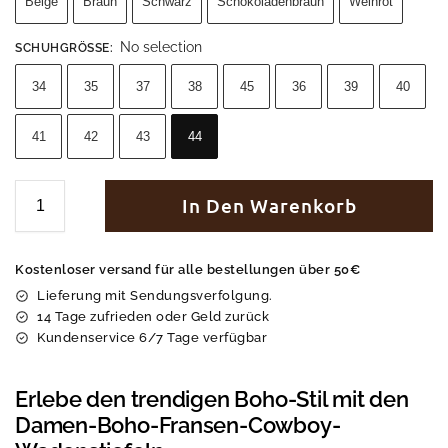
Beige
Braun
Schwarz
Schokoladenbraun
Weinrot
No selection
SCHUHGRÖSSE
:
34
35
37
38
45
36
39
40
41
42
43
44
In Den Warenkorb
Kostenloser versand für alle bestellungen über 50€
Lieferung mit Sendungsverfolgung.
14 Tage zufrieden oder Geld zurück
Kundenservice 6/7 Tage verfügbar
Erlebe den trendigen Boho-Stil mit den
Damen-Boho-Fransen-Cowboy-