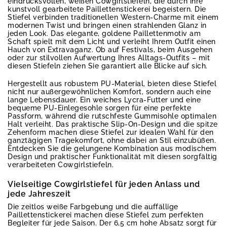
eindrucksvollen, weißen Cowgirlstiefeln, die durch ihre
kunstvoll gearbeitete Paillettenstickerei begeistern. Die
Stiefel verbinden traditionellen Western-Charme mit einem
modernen Twist und bringen einen strahlenden Glanz in
jeden Look. Das elegante, goldene Paillettenmotiv am
Schaft spielt mit dem Licht und verleiht Ihrem Outfit einen
Hauch von Extravaganz. Ob auf Festivals, beim Ausgehen
oder zur stilvollen Aufwertung Ihres Alltags-Outfits – mit
diesen Stiefeln ziehen Sie garantiert alle Blicke auf sich.
Hergestellt aus robustem PU-Material, bieten diese Stiefel
nicht nur außergewöhnlichen Komfort, sondern auch eine
lange Lebensdauer. Ein weiches Lycra-Futter und eine
bequeme PU-Einlegesohle sorgen für eine perfekte
Passform, während die rutschfeste Gummisohle optimalen
Halt verleiht. Das praktische Slip-On-Design und die spitze
Zehenform machen diese Stiefel zur idealen Wahl für den
ganztägigen Tragekomfort, ohne dabei an Stil einzubüßen.
Entdecken Sie die gelungene Kombination aus modischem
Design und praktischer Funktionalität mit diesen sorgfältig
verarbeiteten Cowgirlstiefeln.
Vielseitige Cowgirlstiefel für jeden Anlass und
jede Jahreszeit
Die zeitlos weiße Farbgebung und die auffällige
Paillettenstickerei machen diese Stiefel zum perfekten
Begleiter für jede Saison. Der 6,5 cm hohe Absatz sorgt für