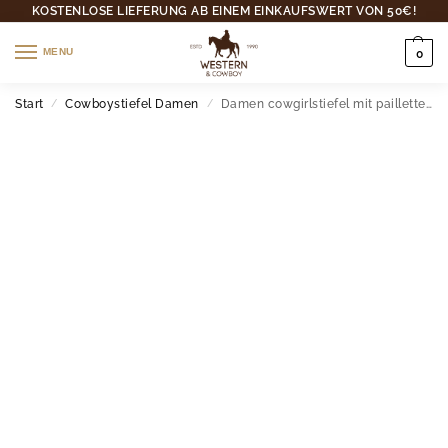
KOSTENLOSE LIEFERUNG AB EINEM EINKAUFSWERT VON 50€!
MENU
0
Start
Cowboystiefel Damen
Damen cowgirlstiefel mit paillettenstickerei
/
/