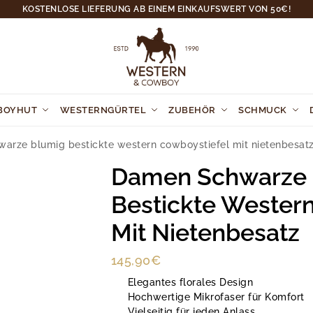
KOSTENLOSE LIEFERUNG AB EINEM EINKAUFSWERT VON 50€!
BOYHUT
WESTERNGÜRTEL
ZUBEHÖR
SCHMUCK
arze blumig bestickte western cowboystiefel mit nietenbesat
Damen Schwarze 
Bestickte Wester
Mit Nietenbesatz
145,90
€
Elegantes florales Design
Hochwertige Mikrofaser für Komfort
Vielseitig für jeden Anlass