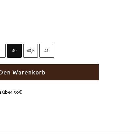
9
40
40,5
41
 Den Warenkorb
en über 50€