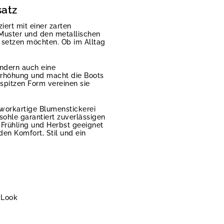
satz
iert mit einer zarten
 Muster und den metallischen
t setzen möchten. Ob im Alltag
ondern auch eine
 Erhöhung und macht die Boots
spitzen Form vereinen sie
hworkartige Blumenstickerei
ohle garantiert zuverlässigen
 Frühling und Herbst geeignet
den Komfort, Stil und ein
-Look