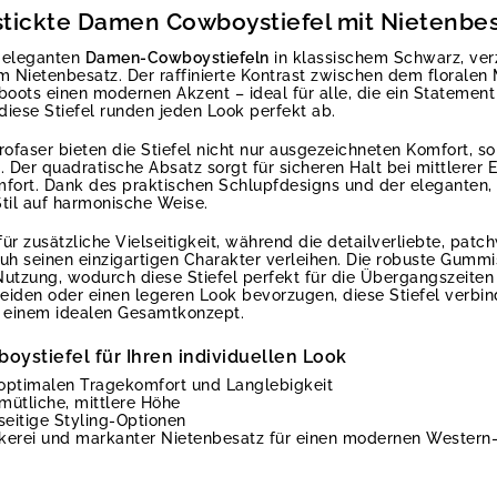
tickte Damen Cowboystiefel mit Nietenbe
en eleganten
Damen-Cowboystiefeln
in klassischem Schwarz, verz
 Nietenbesatz. Der raffinierte Kontrast zwischen dem floralen
boots einen modernen Akzent – ideal für alle, die ein Statemen
iese Stiefel runden jeden Look perfekt ab.
rofaser bieten die Stiefel nicht nur ausgezeichneten Komfort, s
Der quadratische Absatz sorgt für sicheren Halt bei mittlerer
fort. Dank des praktischen Schlupfdesigns und der eleganten, 
til auf harmonische Weise.
ür zusätzliche Vielseitigkeit, während die detailverliebte, patc
h seinen einzigartigen Charakter verleihen. Die robuste Gummis
utzung, wodurch diese Stiefel perfekt für die Übergangszeiten
kleiden oder einen legeren Look bevorzugen, diese Stiefel verbin
u einem idealen Gesamtkonzept.
ystiefel für Ihren individuellen Look
 optimalen Tragekomfort und Langlebigkeit
mütliche, mittlere Höhe
eitige Styling-Optionen
ckerei und markanter Nietenbesatz für einen modernen Western