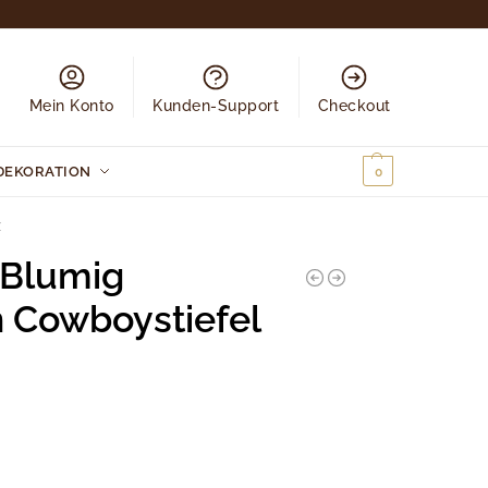
Mein Konto
Kunden-Support
Checkout
DEKORATION
0,00
€
0
z
Blumig
n Cowboystiefel