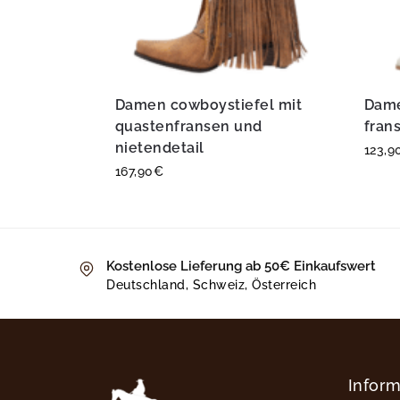
Damen cowboystiefel mit
Dame
quastenfransen und
fran
nietendetail
123,9
167,90
€
Kostenlose Lieferung ab 50€ Einkaufswert
Deutschland, Schweiz, Österreich
Infor