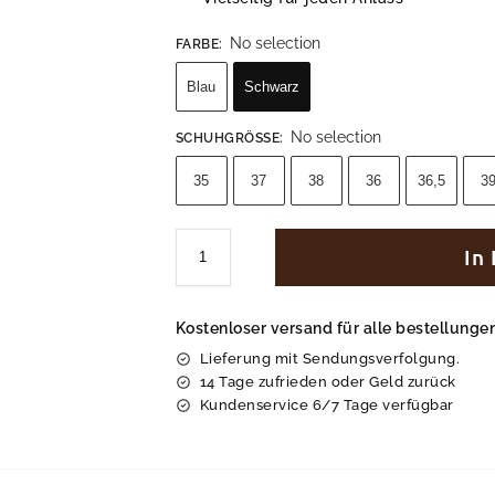
No selection
FARBE
:
Blau
Schwarz
No selection
SCHUHGRÖSSE
:
35
37
38
36
36,5
3
In
Kostenloser versand für alle bestellung
Lieferung mit Sendungsverfolgung.
14 Tage zufrieden oder Geld zurück
Kundenservice 6/7 Tage verfügbar