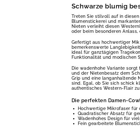
Schwarze blumig bes
Treten Sie stilvoll auf in dies
Blumenstickerei und markantem
Nieten verleiht diesen Western
oder beim besonderen Anlass, d
Gefertigt aus hochwertiger Mik
bemerkenswerte Langlebigkeit. 
ideal für ganztägigen Tragekom
Funktionalität und modischen S
Die wadenhohe Variante sorgt f
und der Nietenbesatz dem Schu
Grip und eine langanhaltende N
sind. Egal, ob Sie sich schick 
authentisches Western-Flair z
Die perfekten Damen-Cowbo
Hochwertige Mikrofaser für
Quadratischer Absatz für ge
Wadenhohes Design für viels
Fein gearbeitete Blumensti