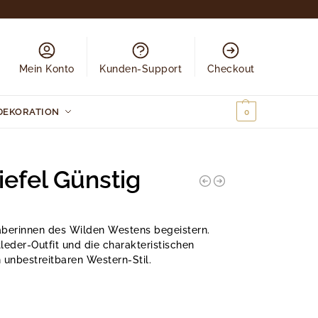
Mein Konto
Kunden-Support
Checkout
DEKORATION
0,00
€
0
efel Günstig
aberinnen des Wilden Westens begeistern.
eder-Outfit und die charakteristischen
n unbestreitbaren Western-Stil.