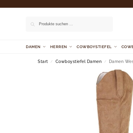
Suchen
DAMEN
HERREN
COWBOYSTIEFEL
COW
Start
Cowboystiefel Damen
Damen West
/
/