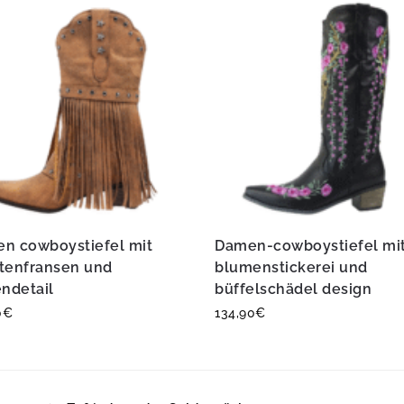
n cowboystiefel mit
Damen-cowboystiefel mi
tenfransen und
blumenstickerei und
endetail
büffelschädel design
0
€
134,90
€