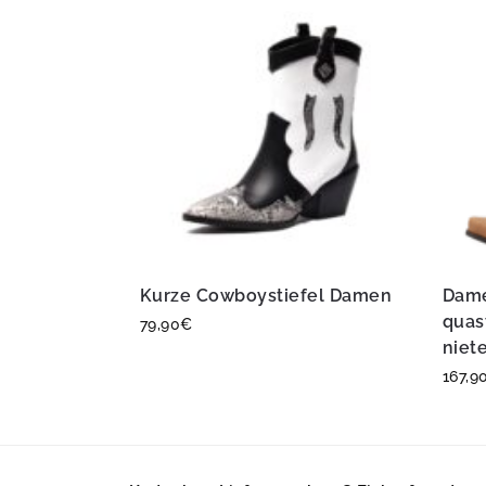
Kurze Cowboystiefel Damen
Dame
quas
79,90
€
niet
167,9