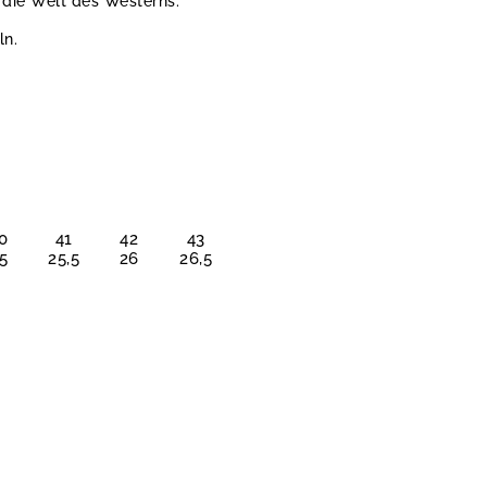
r die Welt des Westerns.
ln.
0
41
42
43
5
25,5
26
26,5