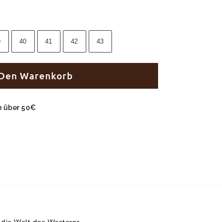
9
40
41
42
43
 Den Warenkorb
en über 50€