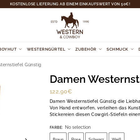
KOSTENLOSE LIEFERUNG AB EINEM EINKAUFSWERT VON 50€!
BOYHUT
WESTERNGÜRTEL
ZUBEHÖR
SCHMUCK
ernstiefel Günstig
Damen Westernsti
122,90
€
Damen Westernstiefel Günstig die Liebh
Von Hand entworfen, verleihen das Kunstl
Stickereien diesen Cowgirl-Stiefeln eine
No selection
FARBE
:
Braun
Rose
Schwarz
Weiß