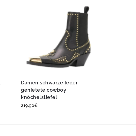
t
Damen schwarze leder
genietete cowboy
knöchelstiefel
219,90
€