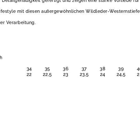
 Detailgenauigkeit gefertigt und zeigen eine starke Vorliebe fü
ifestyle mit diesen außergewöhnlichen Wildleder-Westernstiefe
ter Verarbeitung.
ch
34
35
36
37
38
39
4
22
22,5
23
23,5
24
24,5
2