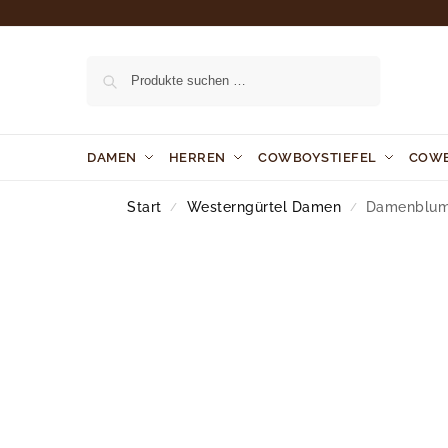
Suchen
DAMEN
HERREN
COWBOYSTIEFEL
COW
Start
Westerngürtel Damen
Damenblumig
/
/