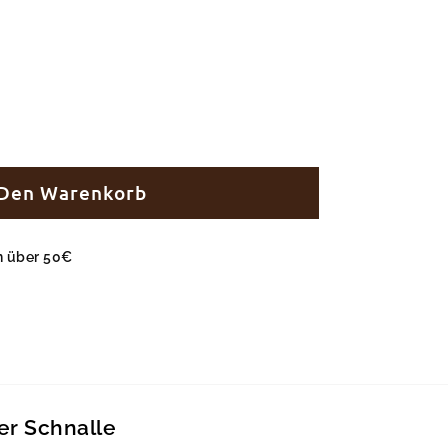
 Den Warenkorb
en über 50€
er Schnalle