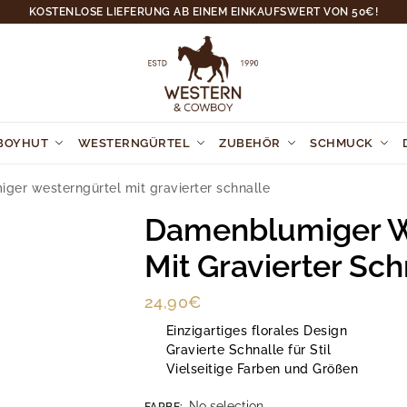
KOSTENLOSE LIEFERUNG AB EINEM EINKAUFSWERT VON 50€!
BOYHUT
WESTERNGÜRTEL
ZUBEHÖR
SCHMUCK
er westerngürtel mit gravierter schnalle
Damenblumiger W
Mit Gravierter Sch
24,90
€
Einzigartiges florales Design
Gravierte Schnalle für Stil
Vielseitige Farben und Größen
No selection
FARBE
: