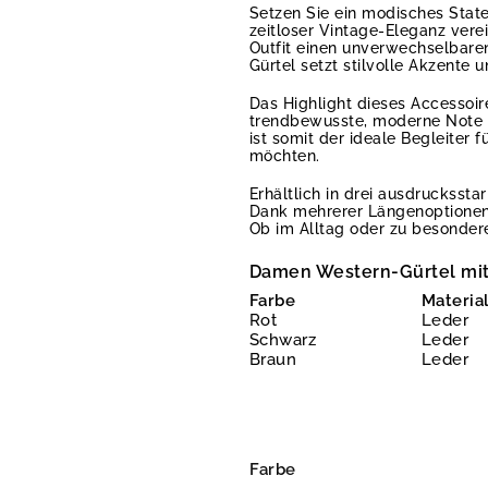
Setzen Sie ein modisches Stat
zeitloser Vintage-Eleganz verei
Outfit einen unverwechselbare
Gürtel setzt stilvolle Akzente u
Das Highlight dieses Accessoir
trendbewusste, moderne Note ve
ist somit der ideale Begleiter
möchten.
Erhältlich in drei ausdruckssta
Dank mehrerer Längenoptionen 
Ob im Alltag oder zu besondere
Damen Western-Gürtel mit
Farbe
Materia
Rot
Leder
Schwarz
Leder
Braun
Leder
Farbe