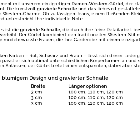
ement mit unserem einzigartigen
Damen-Western-Gürtel
, der k
nt. Die kunstvoll
gravierte Schnalle
und das liebevoll gestaltete
n Western-Charme. Ob zu lässigen Jeans, einem fließenden Klei
nd unterstreicht Ihre individuelle Note.
es ist die
gravierte Schnalle
, die durch ihre feine Detailarbeit b
rleiht. Der Gürtel kombiniert den traditionellen Western-Stil 
 für modebewusste Frauen, die ihre Garderobe mit einem einzigar
rken Farben – Rot, Schwarz und Braun – lässt sich dieser Ledergü
passt er sich optimal unterschiedlichen Körperformen an und s
n Anlässen, der Gürtel bietet einen entspannten, dabei aber st
 blumigem Design und gravierter Schnalle
l
Breite
Längenoptionen
3 cm
100 cm, 110 cm, 120 cm
3 cm
100 cm, 110 cm, 120 cm
3 cm
100 cm, 110 cm, 120 cm