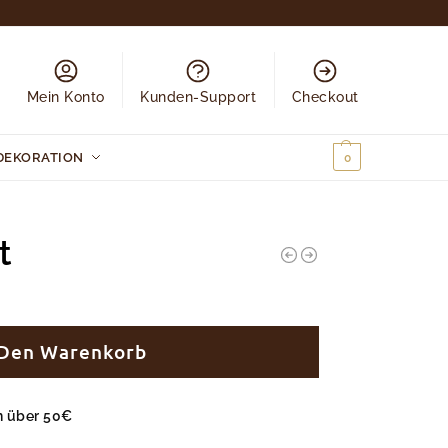
Mein Konto
Kunden-Support
Checkout
DEKORATION
0,00
€
0
t
 Den Warenkorb
en über 50€