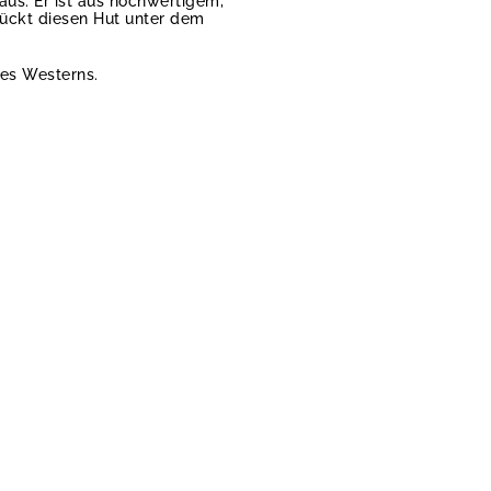
aus. Er ist aus hochwertigem,
ückt diesen Hut unter dem
des Westerns.