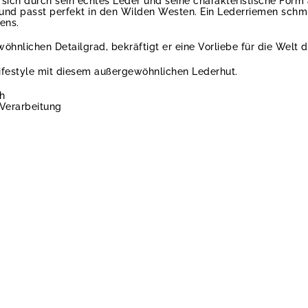
sich durch sein echtes Leder und seine charakteristische Form 
und passt perfekt in den Wilden Westen. Ein Lederriemen schm
ens.
öhnlichen Detailgrad, bekräftigt er eine Vorliebe für die Welt 
ifestyle mit diesem außergewöhnlichen Lederhut.
ch
 Verarbeitung