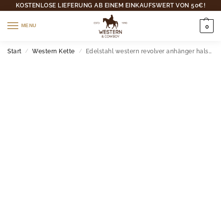
KOSTENLOSE LIEFERUNG AB EINEM EINKAUFSWERT VON 50€!
MENU
0
Start
Western Kette
Edelstahl western revolver anhänger halskette für herren
/
/