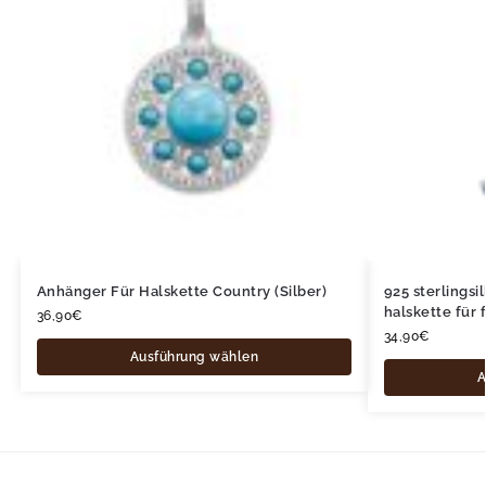
Anhänger Für Halskette Country (Silber)
925 sterlings
halskette für 
36,90
€
34,90
€
Ausführung wählen
A