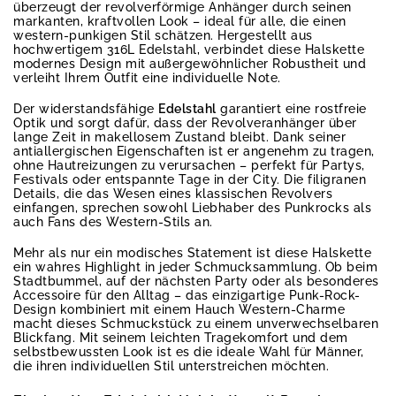
überzeugt der revolverförmige Anhänger durch seinen
markanten, kraftvollen Look – ideal für alle, die einen
western-punkigen Stil schätzen. Hergestellt aus
hochwertigem 316L Edelstahl, verbindet diese Halskette
modernes Design mit außergewöhnlicher Robustheit und
verleiht Ihrem Outfit eine individuelle Note.
Der widerstandsfähige
Edelstahl
garantiert eine rostfreie
Optik und sorgt dafür, dass der Revolveranhänger über
lange Zeit in makellosem Zustand bleibt. Dank seiner
antiallergischen Eigenschaften ist er angenehm zu tragen,
ohne Hautreizungen zu verursachen – perfekt für Partys,
Festivals oder entspannte Tage in der City. Die filigranen
Details, die das Wesen eines klassischen Revolvers
einfangen, sprechen sowohl Liebhaber des Punkrocks als
auch Fans des Western-Stils an.
Mehr als nur ein modisches Statement ist diese Halskette
ein wahres Highlight in jeder Schmucksammlung. Ob beim
Stadtbummel, auf der nächsten Party oder als besonderes
Accessoire für den Alltag – das einzigartige Punk-Rock-
Design kombiniert mit einem Hauch Western-Charme
macht dieses Schmuckstück zu einem unverwechselbaren
Blickfang. Mit seinem leichten Tragekomfort und dem
selbstbewussten Look ist es die ideale Wahl für Männer,
die ihren individuellen Stil unterstreichen möchten.