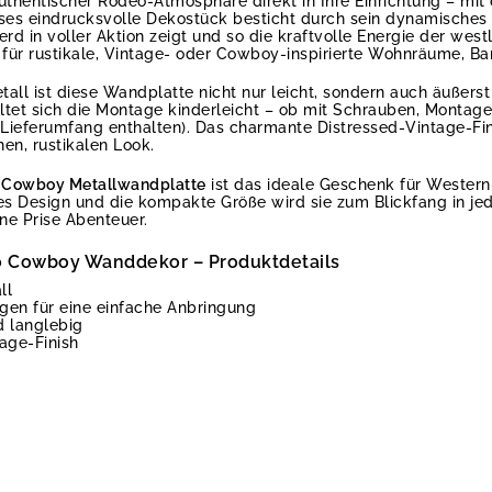
uthentischer Rodeo-Atmosphäre direkt in Ihre Einrichtung – mit
eses eindrucksvolle Dekostück besticht durch sein dynamisches 
erd in voller Aktion zeigt und so die kraftvolle Energie der we
 für rustikale, Vintage- oder Cowboy-inspirierte Wohnräume, Ba
all ist diese Wandplatte nicht nur leicht, sondern auch äußerst
ltet sich die Montage kinderleicht – ob mit Schrauben, Montag
 Lieferumfang enthalten). Das charmante Distressed-Vintage-Fin
en, rustikalen Look.
o Cowboy Metallwandplatte
ist das ideale Geschenk für Wester
tes Design und die kompakte Größe wird sie zum Blickfang in j
ine Prise Abenteuer.
eo Cowboy Wanddekor – Produktdetails
ll
en für eine einfache Anbringung
d langlebig
age-Finish