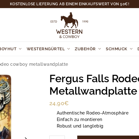
KOSTENLOSE LIEFERUNG AB EINEM EINKAUFSWERT VON 50€!
BOYHUT
WESTERNGÜRTEL
ZUBEHÖR
SCHMUCK
rodeo cowboy metallwandplatte
Fergus Falls Rod
Metallwandplatte
24,90
€
Authentische Rodeo-Atmosphäre
Einfach zu montieren
Robust und langlebig