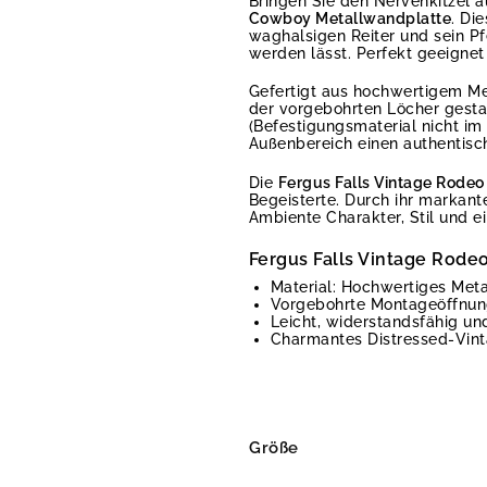
Bringen Sie den Nervenkitzel a
Cowboy Metallwandplatte
. Di
waghalsigen Reiter und sein Pf
werden lässt. Perfekt geeignet
Gefertigt aus hochwertigem Met
der vorgebohrten Löcher gesta
(Befestigungsmaterial nicht im
Außenbereich einen authentisch
Die
Fergus Falls Vintage Rode
Begeisterte. Durch ihr markan
Ambiente Charakter, Stil und e
Fergus Falls Vintage Rod
Material: Hochwertiges Meta
Vorgebohrte Montageöffnung
Leicht, widerstandsfähig un
Charmantes Distressed-Vint
Größe