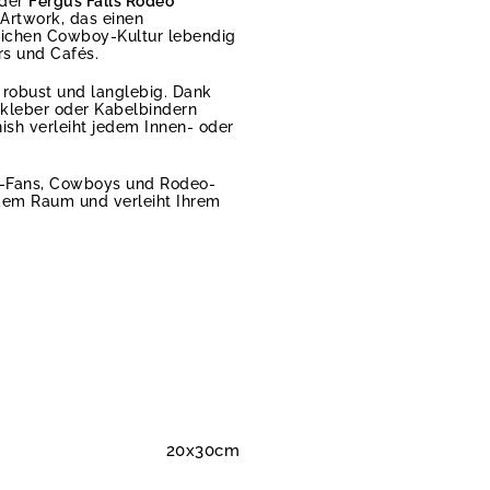
 der
Fergus Falls Rodeo
Artwork, das einen
stlichen Cowboy-Kultur lebendig
rs und Cafés.
 robust und langlebig. Dank
ekleber oder Kabelbindern
ish verleiht jedem Innen- oder
n-Fans, Cowboys und Rodeo-
edem Raum und verleiht Ihrem
20x30cm