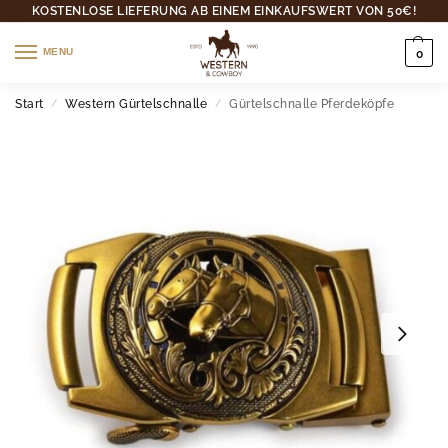
KOSTENLOSE LIEFERUNG AB EINEM EINKAUFSWERT VON 50€!
MENU
0
Start
Western Gürtelschnalle
Gürtelschnalle Pferdeköpfe
/
/