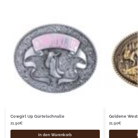
Cowgirl Up Gürtelschnalle
Goldene West
21,90
€
21,90
€
In den Warenkorb