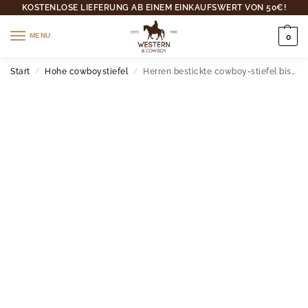
KOSTENLOSE LIEFERUNG AB EINEM EINKAUFSWERT VON 50€!
MENU
0
Start
Hohe cowboystiefel
Herren bestickte cowboy-stiefel bis zur wade – slip-on westernstil
/
/