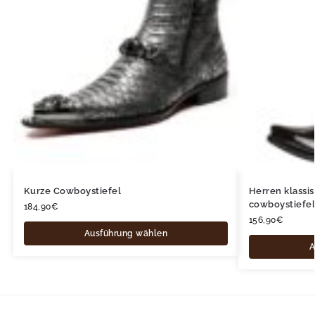
Kurze Cowboystiefel
Herren klassi
cowboystiefel 
184,90
€
156,90
€
Ausführung wählen
A