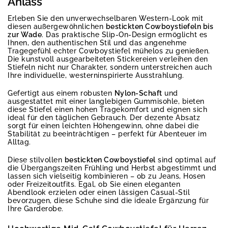
Anlass
Erleben Sie den unverwechselbaren Western-Look mit
diesen außergewöhnlichen
bestickten Cowboystiefeln bis
zur Wade
. Das praktische Slip-On-Design ermöglicht es
Ihnen, den authentischen Stil und das angenehme
Tragegefühl echter Cowboystiefel mühelos zu genießen.
Die kunstvoll ausgearbeiteten Stickereien verleihen den
Stiefeln nicht nur Charakter, sondern unterstreichen auch
Ihre individuelle, westerninspirierte Ausstrahlung.
Gefertigt aus einem robusten
Nylon-Schaft
und
ausgestattet mit einer langlebigen Gummisohle, bieten
diese Stiefel einen hohen Tragekomfort und eignen sich
ideal für den täglichen Gebrauch. Der dezente Absatz
sorgt für einen leichten Höhengewinn, ohne dabei die
Stabilität zu beeinträchtigen – perfekt für Abenteuer im
Alltag.
Diese stilvollen
bestickten Cowboystiefel
sind optimal auf
die Übergangszeiten Frühling und Herbst abgestimmt und
lassen sich vielseitig kombinieren – ob zu Jeans, Hosen
oder Freizeitoutfits. Egal, ob Sie einen eleganten
Abendlook erzielen oder einen lässigen Casual-Stil
bevorzugen, diese Schuhe sind die ideale Ergänzung für
Ihre Garderobe.