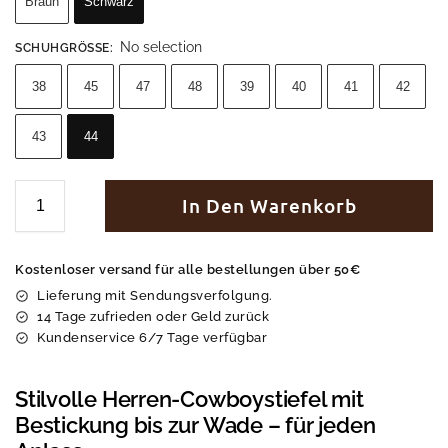
Braun
Schwarz
No selection
SCHUHGRÖSSE
:
38
45
47
48
39
40
41
42
43
44
In Den Warenkorb
Kostenloser versand für alle bestellungen über 50€
Lieferung mit Sendungsverfolgung.
14 Tage zufrieden oder Geld zurück
Kundenservice 6/7 Tage verfügbar
Stilvolle Herren-Cowboystiefel mit
Bestickung bis zur Wade – für jeden