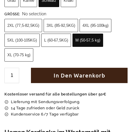
Grau
Kaffee
Schwarz
Khaki
No selection
GRÖSSE
:
2XL (77,5-82,5KG)
3XL (85-92,5KG)
4XL (95-100kg)
5XL (100-105KG)
L (60-67,5KG)
M (50-57,5 kg)
XL (70-75 kg)
In Den Warenkorb
Kostenloser versand für alle bestellungen über 50€
Lieferung mit Sendungsverfolgung.
14 Tage zufrieden oder Geld zurück
Kundenservice 6/7 Tage verfügbar