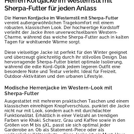
Herren Kordjacke im Westernstil mit
Sherpa-Futter für jeden Anlass
Die
Herren Kordjacke im Westernstil mit Sherpa-Futter
vereint außergewöhnlichen Tragekomfort mit einem
robusten, klassischen Look. Der hochwertige Kordstoff
verleiht der Jacke ihren unverwechselbaren Western-
Charme, während das weiche Sherpa-Futter auch in kalten
Tagen für wohltuende Wärme sorgt.
Diese vielseitige Jacke ist perfekt für den Winter geeignet
und überzeugt gleichzeitig durch ihr stilvolles Design. Das
hervorragende Sherpa-Futter bietet optimale Isolierung,
während die edle Kord-Optik jedem legeren Outfit eine
besondere Note und Textur verleiht. Ideal für Freizeit,
Outdoor-Aktivitäten und den urbanen Lifestyle.
Modische Herrenjacke im Western-Look mit
Sherpa-Futter
Ausgestattet mit mehreren praktischen Taschen und einem
klassischen einreihigen Knopfverschluss, punktet die Jacke
nicht nur mit Look, sondern auch mit durchdachter
Funktionalität. Erhältlich in einer Vielzahl an trendigen
Farben wie Khaki, Schwarz, Grau und Kaffee sowie in den
Größen von M bis 5XL, passt sie sich optimal jeder
Garderobe an. Ob als Statement-Piece oder als