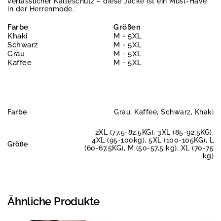
verlässlicher Kälteschutz – diese Jacke ist ein Must-Have
in der Herrenmode.
Farbe
Größen
Khaki
M - 5XL
Schwarz
M - 5XL
Grau
M - 5XL
Kaffee
M - 5XL
Farbe
Grau, Kaffee, Schwarz, Khaki
2XL (77,5-82,5KG), 3XL (85-92,5KG),
4XL (95-100kg), 5XL (100-105KG), L
Größe
(60-67,5KG), M (50-57,5 kg), XL (70-75
kg)
Ähnliche Produkte