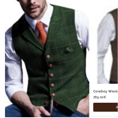
Cowboy West
789,00
€
A