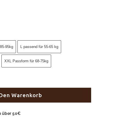
 85-95kg
L passend für 55-65 kg
XXL Passform für 68-75kg
 Den Warenkorb
en über 50€