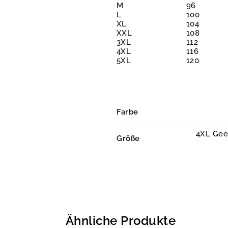
M
96
L
100
XL
104
XXL
108
3XL
112
4XL
116
5XL
120
Farbe
4XL Geei
Größe
Ähnliche Produkte