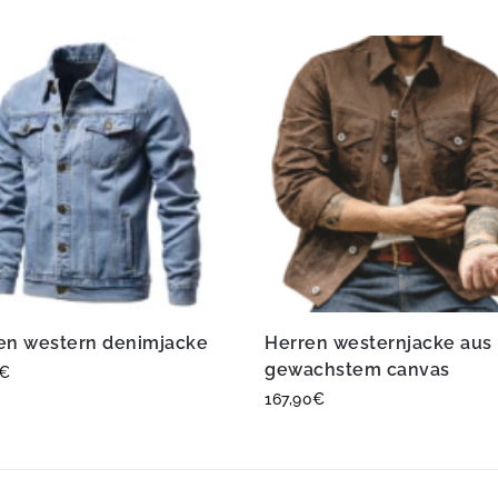
en western denimjacke
Herren westernjacke aus
gewachstem canvas
€
167,90
€