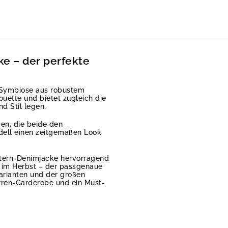
e – der perfekte
e Symbiose aus robustem
uette und bietet zugleich die
nd Stil legen.
en, die beide den
odell einen zeitgemäßen Look
stern-Denimjacke hervorragend
k im Herbst – der passgenaue
varianten und der großen
rren-Garderobe und ein Must-