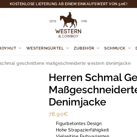
KOSTENLOSE LIEFERUNG AB EINEM EINKAUFSWERT VON 50€!
BOYHUT
WESTERNGÜRTEL
ZUBEHÖR
SCHMUCK
 schmal geschnittene maßgeschneiderte western denimjacke
Herren Schmal Ge
Maßgeschneidert
Denimjacke
78,90
€
Figurbetontes Design
Hohe Strapazierfähigkeit
Vielseitige Farbvarianten