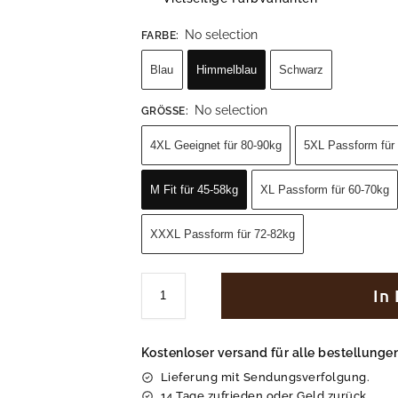
No selection
FARBE
:
Blau
Himmelblau
Schwarz
No selection
GRÖSSE
:
4XL Geeignet für 80-90kg
5XL Passform für
M Fit für 45-58kg
XL Passform für 60-70kg
XXXL Passform für 72-82kg
In
Kostenloser versand für alle bestellung
Lieferung mit Sendungsverfolgung.
14 Tage zufrieden oder Geld zurück