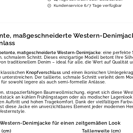
Kundenservice 6/7 Tage verfügbar
onte, maßgeschneiderte Western-Denimjack
nlass
rbetonte, maßgeschneiderte Western-Denimjacke
: eine perfekt
chmalem Schnitt. Dieses einzigartige Modell betont Ihre Silho
on traditionellem Denim – ideal für alle, die Wert auf Qualität u
n klassischen
Knopfverschluss
und einen ikonischen Umlegekrag
nterstreichen. Der taillierte, schmale Schnitt verleiht dem M
für sowohl legere als auch semi-formelle Anlässe.
gen, strapazierfähigen Baumwollmischung, eignet sich diese We
nzelstück an kühlen Frühlingstagen oder als modischer Lagenloo
llen Auftritt und hohen Tragekomfort. Dank der vielfältigen Farb
st diese Jacke ein unverzichtbares Element jeder modernen He
esternstyle.
Western-Denimjacke für einen zeitgemäßen Look
 (cm)
Taillenweite (cm)