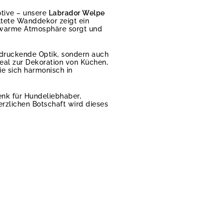
otive – unsere
Labrador Welpe
ltete Wanddekor zeigt ein
, warme Atmosphäre sorgt und
ndruckende Optik, sondern auch
ideal zur Dekoration von Küchen,
ie sich harmonisch in
enk für Hundeliebhaber,
erzlichen Botschaft wird dieses