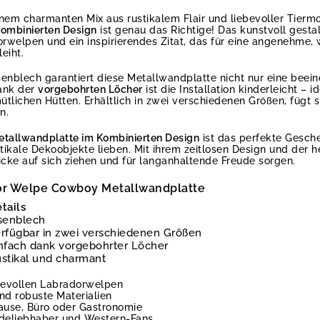
nem charmanten Mix aus rustikalem Flair und liebevoller Tierm
ombinierten Design
ist genau das Richtige! Das kunstvoll gesta
rwelpen und ein inspirierendes Zitat, das für eine angenehme
eiht.
senblech garantiert diese Metallwandplatte nicht nur eine beei
Dank der
vorgebohrten Löcher
ist die Installation kinderleicht – 
ichen Hütten. Erhältlich in zwei verschiedenen Größen, fügt s
n.
tallwandplatte im Kombinierten Design
ist das perfekte Gesch
tikale Dekoobjekte lieben. Mit ihrem zeitlosen Design und der h
icke auf sich ziehen und für langanhaltende Freude sorgen.
dor Welpe Cowboy Metallwandplatte
tails
senblech
rfügbar in zwei verschiedenen Größen
nfach dank vorgebohrter Löcher
stikal und charmant
ebevollen Labradorwelpen
nd robuste Materialien
ause, Büro oder Gastronomie
deliebhaber und Western-Fans