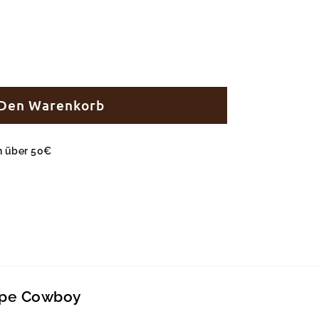
 Den Warenkorb
en über 50€
lpe Cowboy