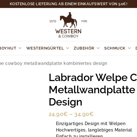
KOSTENLOSE LIEFERUNG AB EINEM EINKAUFSWERT VON 50€!
BOYHUT
WESTERNGÜRTEL
ZUBEHÖR
SCHMUCK
pe cowboy metallwandplatte kombiniertes design
Labrador Welpe 
Metallwandplatte
Design
24,90
€
–
34,90
€
Einzigartiges Design mit Welpen
Hochwertiges, langlebiges Material
Einfach zu installieren