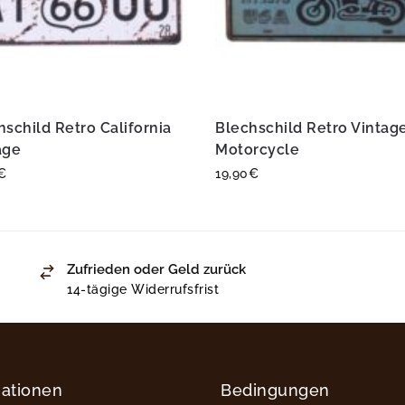
hschild Retro California
Blechschild Retro Vintag
age
Motorcycle
€
19,90
€
Zufrieden oder Geld zurück
14-tägige Widerrufsfrist
mationen
Bedingungen