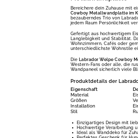
Bereichere dein Zuhause mit ei
Cowboy Metallwandplatte im K
bezauberndes Trio von Labrado
jedem Raum Persönlichkeit verl
Gefertigt aus hochwertigem Ei
Langlebigkeit und Stabilität. 
Wohnzimmern, Cafés oder gemütl
unterschiedlichste Wohnstile ei
Die
Labrador Welpe Cowboy Me
Western-Fans oder alle, die rus
Wandpaneel sicherlich viele Bl
Produktdetails der Labra
Eigenschaft
De
Material
Ei
Größen
Ve
Installation
Ei
Stil
Ru
Einzigartiges Design mit li
Hochwertige Verarbeitung u
Ideal als Wanddeko für Zuh
Perfektes Geschenk für Hun