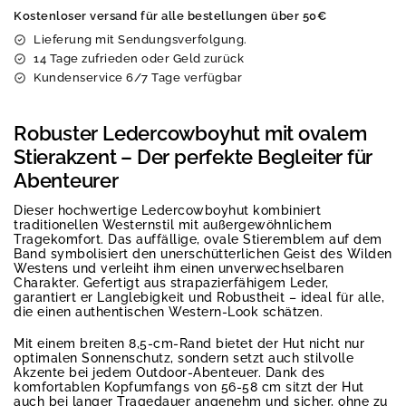
Kostenloser versand für alle bestellungen über 50€
Lieferung mit Sendungsverfolgung.
14 Tage zufrieden oder Geld zurück
Kundenservice 6/7 Tage verfügbar
Robuster Ledercowboyhut mit ovalem
Stierakzent – Der perfekte Begleiter für
Abenteurer
Dieser hochwertige Ledercowboyhut kombiniert
traditionellen Westernstil mit außergewöhnlichem
Tragekomfort. Das auffällige, ovale Stieremblem auf dem
Band symbolisiert den unerschütterlichen Geist des Wilden
Westens und verleiht ihm einen unverwechselbaren
Charakter. Gefertigt aus strapazierfähigem Leder,
garantiert er Langlebigkeit und Robustheit – ideal für alle,
die einen authentischen Western-Look schätzen.
Mit einem breiten 8,5-cm-Rand bietet der Hut nicht nur
optimalen Sonnenschutz, sondern setzt auch stilvolle
Akzente bei jedem Outdoor-Abenteuer. Dank des
komfortablen Kopfumfangs von 56-58 cm sitzt der Hut
auch bei langer Tragedauer angenehm und sicher, ohne zu