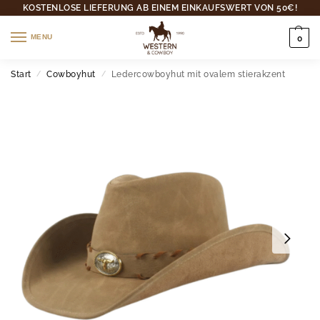
KOSTENLOSE LIEFERUNG AB EINEM EINKAUFSWERT VON 50€!
MENU
0
Start
Cowboyhut
Ledercowboyhut mit ovalem stierakzent
/
/