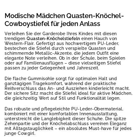
Modische Mädchen Quasten-Knöchel-
Cowboystiefel für jeden Anlass
Verleihen Sie der Garderobe Ihres Kindes mit diesen
trendigen
Quasten-Knöchelstiefeln
einen Hauch von
Western-Flair. Gefertigt aus hochwertigem PU-Leder,
bestechen die Stiefel durch verspielte Quasten und
schimmernde Metallic-Akzente, die jedem Outfit eine
elegante Note verleihen. Ob in der Schule, beim Spielen
oder auf Familienausflügen – diese vielseitigen Stiefel
passen zu jeder Gelegenheit und Jahreszeit.
Die flache Gummisohle sorgt für optimalen Halt und
ganztägigen Tragekomfort, während der praktische
Reißverschluss das An- und Ausziehen kinderleicht macht.
Der sichere Sitz macht die Stiefel ideal für aktive Mädchen,
die gleichzeitig Wert auf Stil und Funktionalität legen.
Das robuste und pflegeleichte PU-Leder-Obermaterial,
kombiniert mit einer komfortablen Innenausstattung,
unterstreicht die Langlebigkeit dieser Schuhe. Die spitze
Zehenpartie und der Knöchelabschluss vereinen Eleganz
mit Alltagstauglichkeit – ein absolutes Must-have für jedes
junge Cowgirl.