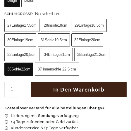
Beige
Braun
No selection
SCHUHGRÖSSE
:
27Einlage17,5cm
28insole18cm
29Einlage18,5cm
30Einlage19cm
31Sohle19.5cm
32Einlage20cm
33Einlage20,5cm
34Einlage21cm
35Einlage21.2cm
36Sohle22cm
37 innensohle 22,5 cm
In Den Warenkorb
Kostenloser versand für alle bestellungen über 50€
Lieferung mit Sendungsverfolgung.
14 Tage zufrieden oder Geld zurück
Kundenservice 6/7 Tage verfügbar