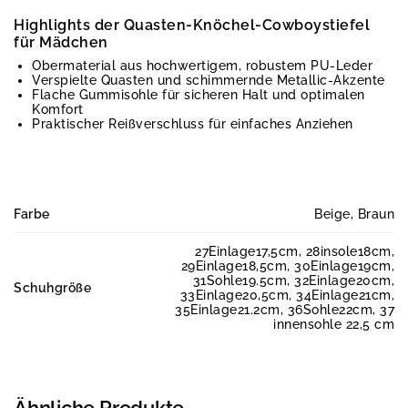
Highlights der Quasten-Knöchel-Cowboystiefel
für Mädchen
Obermaterial aus hochwertigem, robustem PU-Leder
Verspielte Quasten und schimmernde Metallic-Akzente
Flache Gummisohle für sicheren Halt und optimalen
Komfort
Praktischer Reißverschluss für einfaches Anziehen
Farbe
Beige, Braun
27Einlage17,5cm, 28insole18cm,
29Einlage18,5cm, 30Einlage19cm,
31Sohle19.5cm, 32Einlage20cm,
Schuhgröße
33Einlage20,5cm, 34Einlage21cm,
35Einlage21.2cm, 36Sohle22cm, 37
innensohle 22,5 cm