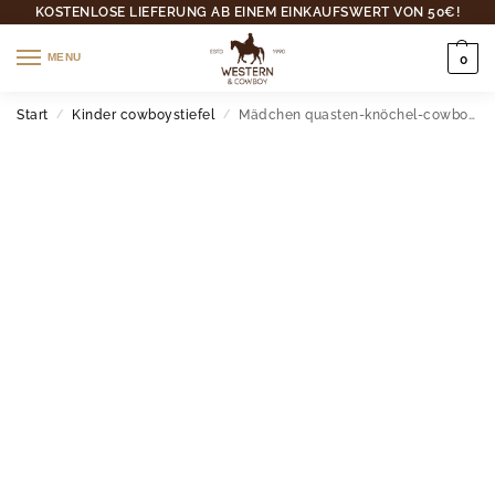
KOSTENLOSE LIEFERUNG AB EINEM EINKAUFSWERT VON 50€!
MENU
0
Start
Kinder cowboystiefel
Mädchen quasten-knöchel-cowboystiefel mit reißverschluss
/
/