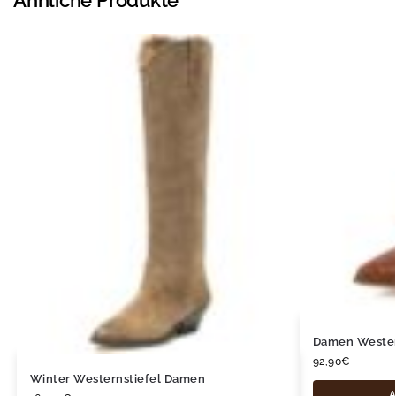
Ähnliche Produkte
Damen Wester
92,90
€
Winter Westernstiefel Damen
A