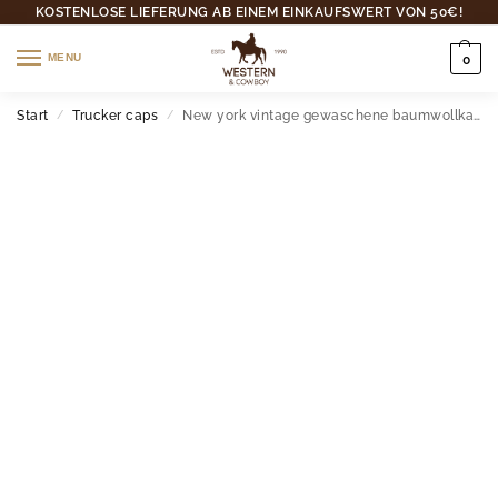
KOSTENLOSE LIEFERUNG AB EINEM EINKAUFSWERT VON 50€!
MENU
0
Start
Trucker caps
New york vintage gewaschene baumwollkappe mit stickerei verstellbar
/
/