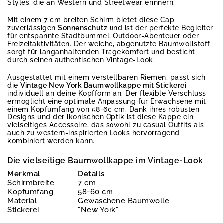
Styles, die an Western und Streetwear erinnern.
Mit einem 7 cm breiten Schirm bietet diese Cap
zuverlässigen
Sonnenschutz
und ist der perfekte Begleiter
für entspannte Stadtbummel, Outdoor-Abenteuer oder
Freizeitaktivitäten. Der weiche, abgenutzte Baumwollstoff
sorgt für langanhaltenden Tragekomfort und besticht
durch seinen authentischen Vintage-Look.
Ausgestattet mit einem verstellbaren Riemen, passt sich
die
Vintage New York Baumwollkappe mit Stickerei
individuell an deine Kopfform an. Der flexible Verschluss
ermöglicht eine optimale Anpassung für Erwachsene mit
einem Kopfumfang von 58-60 cm. Dank ihres robusten
Designs und der ikonischen Optik ist diese Kappe ein
vielseitiges Accessoire, das sowohl zu casual Outfits als
auch zu western-inspirierten Looks hervorragend
kombiniert werden kann.
Die vielseitige Baumwollkappe im Vintage-Look
Merkmal
Details
Schirmbreite
7 cm
Kopfumfang
58-60 cm
Material
Gewaschene Baumwolle
Stickerei
"New York"