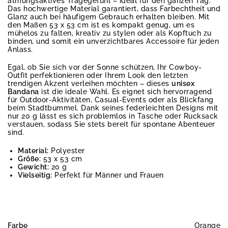
atmungsaktives Tragegefühl – ideal für den ganzen Tag.
Das hochwertige Material garantiert, dass Farbechtheit und
Glanz auch bei häufigem Gebrauch erhalten bleiben. Mit
den Maßen 53 x 53 cm ist es kompakt genug, um es
mühelos zu falten, kreativ zu stylen oder als Kopftuch zu
binden, und somit ein unverzichtbares Accessoire für jeden
Anlass.
Egal, ob Sie sich vor der Sonne schützen, Ihr Cowboy-
Outfit perfektionieren oder Ihrem Look den letzten
trendigen Akzent verleihen möchten – dieses
unisex
Bandana
ist die ideale Wahl. Es eignet sich hervorragend
für Outdoor-Aktivitäten, Casual-Events oder als Blickfang
beim Stadtbummel. Dank seines federleichten Designs mit
nur 20 g lässt es sich problemlos in Tasche oder Rucksack
verstauen, sodass Sie stets bereit für spontane Abenteuer
sind.
Material:
Polyester
Größe:
53 x 53 cm
Gewicht:
20 g
Vielseitig:
Perfekt für Männer und Frauen
Farbe
Orange