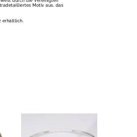
 West durch die Vereinigten
radetailliertes Motiv aus, das
 erhältlich.