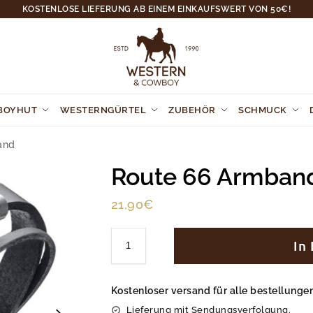
KOSTENLOSE LIEFERUNG AB EINEM EINKAUFSWERT VON 50€!
BOYHUT
WESTERNGÜRTEL
ZUBEHÖR
SCHMUCK
and
Route 66 Armban
21,90
€
In
Kostenloser versand für alle bestellung
Lieferung mit Sendungsverfolgung.