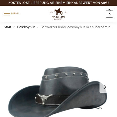
KOSTENLOSE LIEFERUNG AB EINEM EINKAUFSWERT VON 50€!
MENU
0
Start
Cowboyhut
Schwarzer leder cowboyhut mit silbernem bullenakzent
/
/