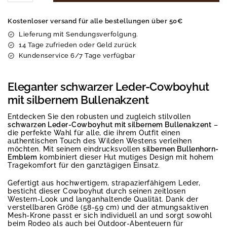
Kostenloser versand für alle bestellungen über 50€
Lieferung mit Sendungsverfolgung.
14 Tage zufrieden oder Geld zurück
Kundenservice 6/7 Tage verfügbar
Eleganter schwarzer Leder-Cowboyhut
mit silbernem Bullenakzent
Entdecken Sie den robusten und zugleich stilvollen
schwarzen Leder-Cowboyhut mit silbernem Bullenakzent
–
die perfekte Wahl für alle, die ihrem Outfit einen
authentischen Touch des Wilden Westens verleihen
möchten. Mit seinem eindrucksvollen
silbernen Bullenhorn-
Emblem
kombiniert dieser Hut mutiges Design mit hohem
Tragekomfort für den ganztägigen Einsatz.
Gefertigt aus hochwertigem, strapazierfähigem Leder,
besticht dieser Cowboyhut durch seinen zeitlosen
Western-Look und langanhaltende Qualität. Dank der
verstellbaren Größe (58-59 cm) und der atmungsaktiven
Mesh-Krone passt er sich individuell an und sorgt sowohl
beim Rodeo als auch bei Outdoor-Abenteuern für