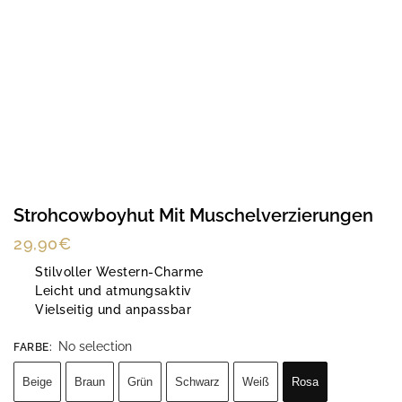
Strohcowboyhut Mit Muschelverzierungen
29,90
€
Stilvoller Western-Charme
Leicht und atmungsaktiv
Vielseitig und anpassbar
No selection
FARBE
:
Beige
Braun
Grün
Schwarz
Weiß
Rosa