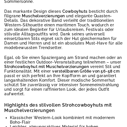
Sommersonne.
Das markante Design dieses
Cowboyhuts
besticht durch
filigrane
Muschelverzierungen
und elegante Quasten-
Details. Das dekorative Band verleiht der traditionellen
Western-Silhouette einen maritimen Touch, wodurch er
zum idealen Begleiter für Urlaubsreisen, Festivals oder
stilvolle Alltagsoutfits wird. Dank seines universell
einsetzbaren Stils eignet sich der Hut gleichermaßen für
Damen und Herren und ist ein absolutes Must-Have für alle
modebewussten Trendsetter.
Egal, ob Sie einen Spaziergang am Strand machen oder an
einer festlichen Outdoor-Veranstaltung teilnehmen – unser
Strohcowboyhut mit Muschelverzierungen
vereint Stil und
Funktionalität. Mit einer
verstellbaren Größe von 56-58 cm
passt er sich perfekt an Ihre Kopfform an und garantiert
langanhaltenden Komfort. Dieser modische Sommerhut
schützt Sie zuverlässig vor intensiver Sonneneinstrahlung
und sorgt für einen raffinierten Look, der jedes Outfit
aufwertet.
Highlights des stilvollen Strohcowboyhuts mit
Muschelverzierungen
Klassischer Western-Look kombiniert mit modernem
Boho-Flair
Leichtes, atmungsaktives Material für hohen