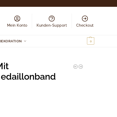
Mein Konto
Kunden-Support
Checkout
DEKORATION
0,00
€
0
it
edaillonband