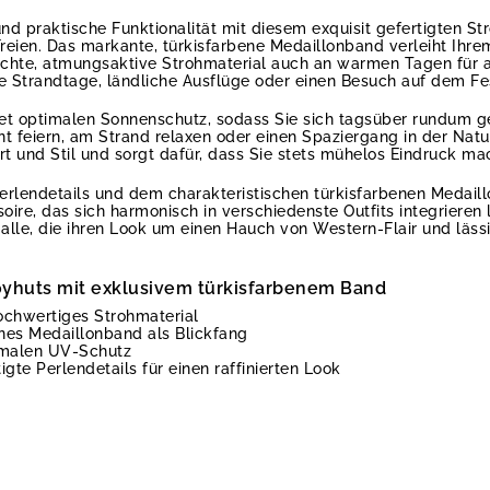
und praktische Funktionalität mit diesem exquisit gefertigten S
Freien. Das markante, türkisfarbene Medaillonband verleiht Ihr
chte, atmungsaktive Strohmaterial auch an warmen Tagen für 
e Strandtage, ländliche Ausflüge oder einen Besuch auf dem Fes
et optimalen Sonnenschutz, sodass Sie sich tagsüber rundum ge
t feiern, am Strand relaxen oder einen Spaziergang in der Nat
 und Stil und sorgt dafür, dass Sie stets mühelos Eindruck ma
Perlendetails und dem charakteristischen türkisfarbenen Medaill
oire, das sich harmonisch in verschiedenste Outfits integrieren l
 alle, die ihren Look um einen Hauch von Western-Flair und läss
oyhuts mit exklusivem türkisfarbenem Band
ochwertiges Strohmaterial
nes Medaillonband als Blickfang
imalen UV-Schutz
igte Perlendetails für einen raffinierten Look