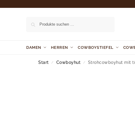
Suchen
DAMEN
HERREN
COWBOYSTIEFEL
COW
Start
Cowboyhut
Strohcowboyhut mit t
/
/