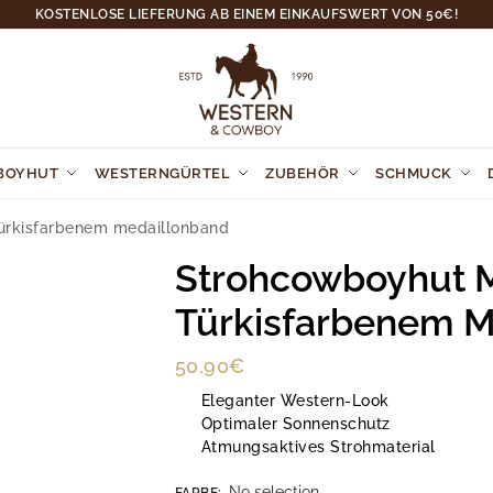
KOSTENLOSE LIEFERUNG AB EINEM EINKAUFSWERT VON 50€!
BOYHUT
WESTERNGÜRTEL
ZUBEHÖR
SCHMUCK
ürkisfarbenem medaillonband
Strohcowboyhut M
Türkisfarbenem M
50,90
€
Eleganter Western-Look
Optimaler Sonnenschutz
Atmungsaktives Strohmaterial
No selection
FARBE
: