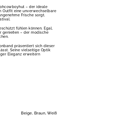
trohcowboyhut – der ideale
em Outfit eine unverwechselbare
angenehme Frische sorgt.
tival.
schützt fühlen können. Egal,
ur genießen – der modische
chen.
onband präsentiert sich dieser
ässt. Seine vielseitige Optik
iger Eleganz erweitern
Beige, Braun, Weiß