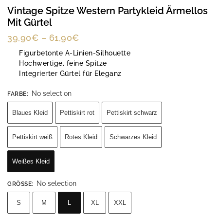
Vintage Spitze Western Partykleid Ärmellos
Mit Gürtel
39,90
€
–
61,90
€
Figurbetonte A-Linien-Silhouette
Hochwertige, feine Spitze
Integrierter Gürtel für Eleganz
No selection
FARBE
:
Blaues Kleid
Pettiskirt rot
Pettiskirt schwarz
Pettiskirt weiß
Rotes Kleid
Schwarzes Kleid
Weißes Kleid
No selection
GRÖSSE
:
S
M
L
XL
XXL