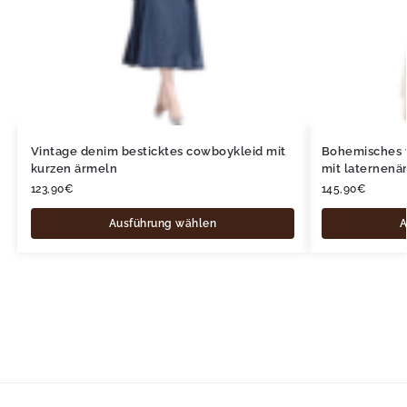
Vintage denim besticktes cowboykleid mit
Bohemisches 
kurzen ärmeln
mit laternenä
123,90
€
145,90
€
Ausführung wählen
A