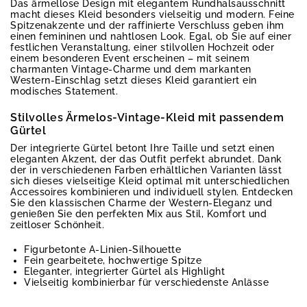
Das ärmellose Design mit elegantem Rundhalsausschnitt
macht dieses Kleid besonders vielseitig und modern. Feine
Spitzenakzente und der raffinierte Verschluss geben ihm
einen femininen und nahtlosen Look. Egal, ob Sie auf einer
festlichen Veranstaltung, einer stilvollen Hochzeit oder
einem besonderen Event erscheinen – mit seinem
charmanten Vintage-Charme und dem markanten
Western-Einschlag setzt dieses Kleid garantiert ein
modisches Statement.
Stilvolles Ärmelos-Vintage-Kleid mit passendem
Gürtel
Der integrierte Gürtel betont Ihre Taille und setzt einen
eleganten Akzent, der das Outfit perfekt abrundet. Dank
der in verschiedenen Farben erhältlichen Varianten lässt
sich dieses vielseitige Kleid optimal mit unterschiedlichen
Accessoires kombinieren und individuell stylen. Entdecken
Sie den klassischen Charme der Western-Eleganz und
genießen Sie den perfekten Mix aus Stil, Komfort und
zeitloser Schönheit.
Figurbetonte A-Linien-Silhouette
Fein gearbeitete, hochwertige Spitze
Eleganter, integrierter Gürtel als Highlight
Vielseitig kombinierbar für verschiedenste Anlässe