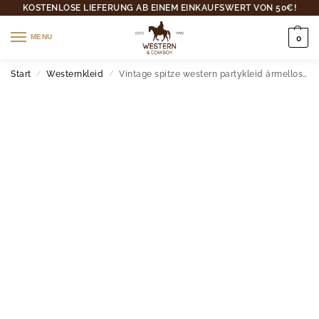
KOSTENLOSE LIEFERUNG AB EINEM EINKAUFSWERT VON 50€!
MENU
0
Start
Westernkleid
Vintage spitze western partykleid ärmellos mit gürtel
/
/