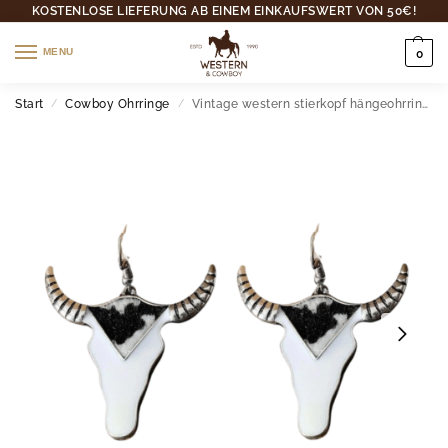
KOSTENLOSE LIEFERUNG AB EINEM EINKAUFSWERT VON 50€!
MENU
0
Start
Cowboy Ohrringe
Vintage western stierkopf hängeohrringe
/
/