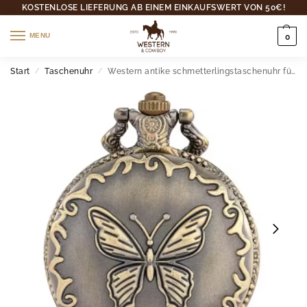
KOSTENLOSE LIEFERUNG AB EINEM EINKAUFSWERT VON 50€!
MENU
0
Start
Taschenuhr
Western antike schmetterlingstaschenuhr für damen
/
/