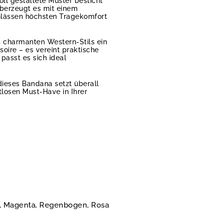
ll gestaltete Muster besticht
überzeugt es mit einem
Anlässen höchsten Tragekomfort
s charmanten Western-Stils ein
oire – es vereint praktische
passt es sich ideal
dieses Bandana setzt überall
losen Must-Have in Ihrer
ila, Magenta, Regenbogen, Rosa