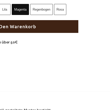
Lila
Magenta
Regenbogen
Rosa
 Den Warenkorb
en über 50€