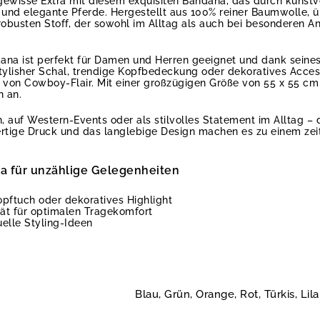
 gewisse Extra mit diesem exquisiten Bandana, das durch kunstvo
 und elegante Pferde. Hergestellt aus 100% reiner Baumwolle, 
obusten Stoff, der sowohl im Alltag als auch bei besonderen 
dana ist perfekt für Damen und Herren geeignet und dank seine
tylisher Schal, trendige Kopfbedeckung oder dekoratives Access
 von Cowboy-Flair. Mit einer großzügigen Größe von 55 x 55 cm 
n an.
n, auf Western-Events oder als stilvolles Statement im Alltag – 
tige Druck und das langlebige Design machen es zu einem zeit
 für unzählige Gelegenheiten
Kopftuch oder dekoratives Highlight
ät für optimalen Tragekomfort
uelle Styling-Ideen
Blau, Grün, Orange, Rot, Türkis, L