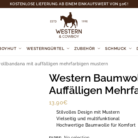
KOSTENLOSE LIEFERUNG AB EINEM EINKAUFSWERT VON 50€!
BOYHUT
WESTERNGÜRTEL
ZUBEHÖR
SCHMUCK
llbandana mit auffälligen mehrfarbigen mustern
Western Baumwol
Auffälligen Mehrf
13,90
€
Stilvolles Design mit Mustern
Vielseitig und multifunktional
Hochwertige Baumwolle für Komfort
No selection
FARBE
: