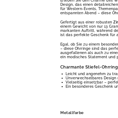
Erleben Sie den Charme des W
Design, das einen detailreiche
für Western-Events, Themenpart
entspannten Abend – diese Ohr
Gefertigt aus einer robusten
Zi
einem Gewicht von nur 13 Gram
markanten Auftritt, während de
ist das perfekte Geschenk für 
Egal, ob Sie zu einem besonder
– diese Ohrringe sind das per
ausgefallenen als auch zu ein
ein modisches Statement und pr
Charmante Stiefel-Ohrringe
Leicht und angenehm zu tra
Unverwechselbares Design m
Vielseitig einsetzbar – perf
Ein besonderes Geschenk un
Metallfarbe