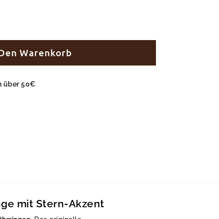
 Den Warenkorb
en über 50€
nge mit Stern-Akzent