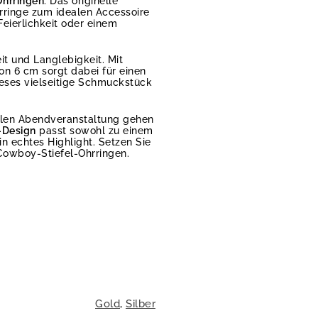
Ohrringen
. Das originelle
hrringe zum idealen Accessoire
eierlichkeit oder einem
it und Langlebigkeit. Mit
n 6 cm sorgt dabei für einen
ieses vielseitige Schmuckstück
ollen Abendveranstaltung gehen
-Design
passt sowohl zu einem
 echtes Highlight. Setzen Sie
 Cowboy-Stiefel-Ohrringen.
Gold
,
Silber