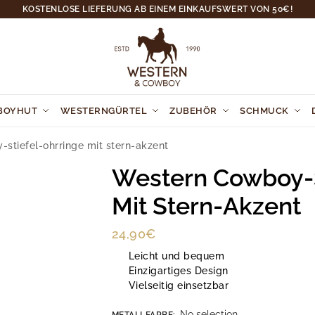
KOSTENLOSE LIEFERUNG AB EINEM EINKAUFSWERT VON 50€!
BOYHUT
WESTERNGÜRTEL
ZUBEHÖR
SCHMUCK
stiefel-ohrringe mit stern-akzent
Western Cowboy-S
Mit Stern-Akzent
24,90
€
Leicht und bequem
Einzigartiges Design
Vielseitig einsetzbar
No selection
METALLFARBE
: