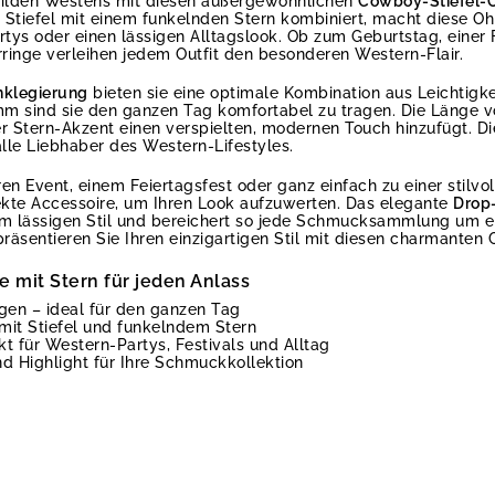
ilden Westens mit diesen außergewöhnlichen
Cowboy-Stiefel-
n Stiefel mit einem funkelnden Stern kombiniert, macht diese O
ys oder einen lässigen Alltagslook. Ob zum Geburtstag, einer F
ringe verleihen jedem Outfit den besonderen Western-Flair.
nklegierung
bieten sie eine optimale Kombination aus Leichtigke
m sind sie den ganzen Tag komfortabel zu tragen. Die Länge vo
r Stern-Akzent einen verspielten, modernen Touch hinzufügt. D
alle Liebhaber des Western-Lifestyles.
en Event, einem Feiertagsfest oder ganz einfach zu einer stilv
fekte Accessoire, um Ihren Look aufzuwerten. Das elegante
Drop
em lässigen Stil und bereichert so jede Schmucksammlung um ein
äsentieren Sie Ihren einzigartigen Stil mit diesen charmanten
 mit Stern für jeden Anlass
gen – ideal für den ganzen Tag
it Stiefel und funkelndem Stern
ekt für Western-Partys, Festivals und Alltag
d Highlight für Ihre Schmuckkollektion