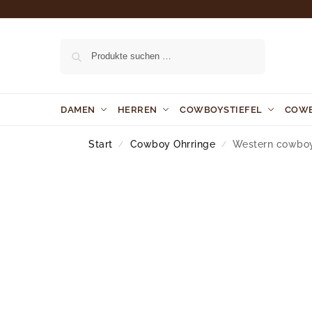
Suchen
DAMEN
HERREN
COWBOYSTIEFEL
COW
Start
Cowboy Ohrringe
Western cowboy-
/
/