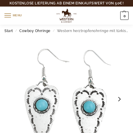
KOSTENLOSE LIEFERUNG AB EINEM EINKAUFSWERT VON 50€!
MENU
0
Start
Cowboy Ohrringe
Western herztropfenohrringe mit türkis akzent
/
/