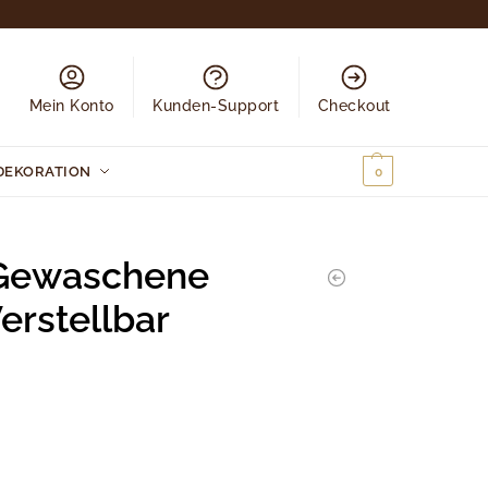
Mein Konto
Kunden-Support
Checkout
DEKORATION
0,00
€
0
 Gewaschene
rstellbar