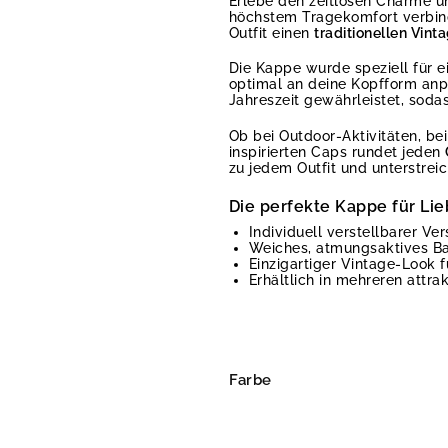
Erlebe den zeitlosen Charme u
höchstem Tragekomfort verbind
Outfit einen
traditionellen Vinta
Die Kappe wurde speziell für e
optimal an deine Kopfform an
Jahreszeit gewährleistet, sodas
Ob bei Outdoor-Aktivitäten, b
inspirierten Caps rundet jeden
zu jedem Outfit und unterstreich
Die perfekte Kappe für Lie
Individuell verstellbarer Ve
Weiches, atmungsaktives Ba
Einzigartiger Vintage-Look fü
Erhältlich in mehreren attra
Farbe