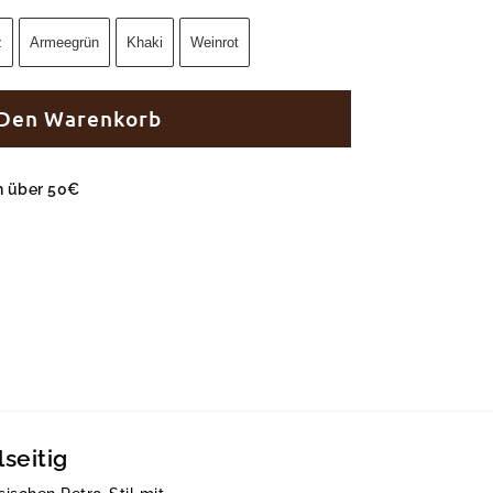
z
Armeegrün
Khaki
Weinrot
 Den Warenkorb
en über 50€
seitig