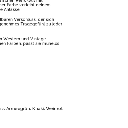
schen Retro-Stil mit
er Farbe verleiht deinem
re Anlässe.
lbaren Verschluss, der sich
genehmes Tragegefühl zu jeder
on Western und Vintage
enen Farben, passt sie mühelos
rz, Armeegrün, Khaki, Weinrot