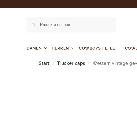
Suchen
DAMEN
HERREN
COWBOYSTIEFEL
COW
Start
Trucker caps
Western vintage ge
/
/