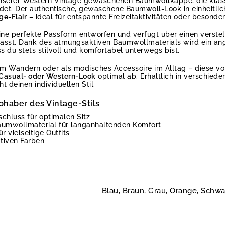
nserer Western Vintage gewaschenen Baumwollkappe, die klassi
et. Der authentische, gewaschene Baumwoll-Look in einheitlich
ge-Flair
– ideal für entspannte Freizeitaktivitäten oder besonde
ine perfekte Passform entworfen und verfügt über einen verstel
passt. Dank des atmungsaktiven Baumwollmaterials wird ein an
s du stets stilvoll und komfortabel unterwegs bist.
eim Wandern oder als modisches Accessoire im Alltag – diese v
Casual- oder Western-Look
optimal ab. Erhältlich in verschied
t deinen individuellen Stil.
bhaber des Vintage-Stils
rschluss für optimalen Sitz
umwollmaterial für langanhaltenden Komfort
r vielseitige Outfits
ktiven Farben
Blau, Braun, Grau, Orange, Schwa