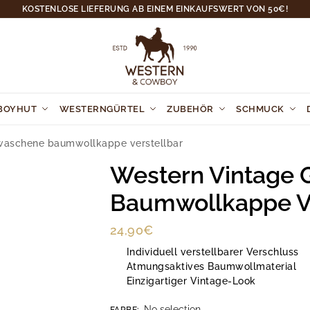
KOSTENLOSE LIEFERUNG AB EINEM EINKAUFSWERT VON 50€!
BOYHUT
WESTERNGÜRTEL
ZUBEHÖR
SCHMUCK
waschene baumwollkappe verstellbar
Western Vintage
Baumwollkappe Ve
24,90
€
Individuell verstellbarer Verschluss
Atmungsaktives Baumwollmaterial
Einzigartiger Vintage-Look
No selection
FARBE
: