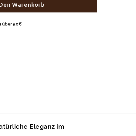
 Den Warenkorb
en über 50€
türliche Eleganz im