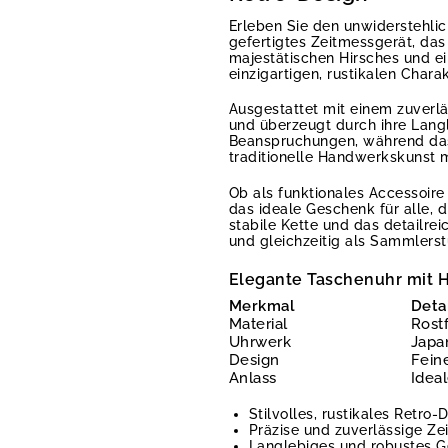
Erleben Sie den unwiderstehl
gefertigtes Zeitmessgerät, das
majestätischen Hirsches und ei
einzigartigen, rustikalen Char
Ausgestattet mit einem zuverl
und überzeugt durch ihre Langl
Beanspruchungen, während das z
traditionelle Handwerkskunst m
Ob als funktionales Accessoir
das ideale Geschenk für alle, 
stabile Kette und das detailre
und gleichzeitig als Sammlerst
Elegante Taschenuhr mit H
Merkmal
Deta
Material
Rostf
Uhrwerk
Japa
Design
Fein
Anlass
Idea
Stilvolles, rustikales Retro-
Präzise und zuverlässige Z
Langlebiges und robustes 