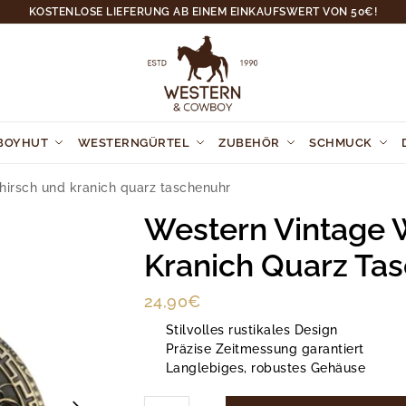
KOSTENLOSE LIEFERUNG AB EINEM EINKAUFSWERT VON 50€!
BOYHUT
WESTERNGÜRTEL
ZUBEHÖR
SCHMUCK
hirsch und kranich quarz taschenuhr
Western Vintage 
Kranich Quarz Ta
24,90
€
Stilvolles rustikales Design
Präzise Zeitmessung garantiert
Langlebiges, robustes Gehäuse