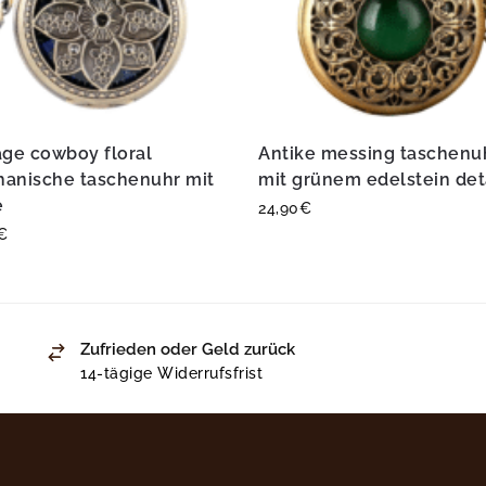
age cowboy floral
Antike messing taschenu
anische taschenuhr mit
mit grünem edelstein det
e
24,90
€
€
Zufrieden oder Geld zurück
14-tägige Widerrufsfrist