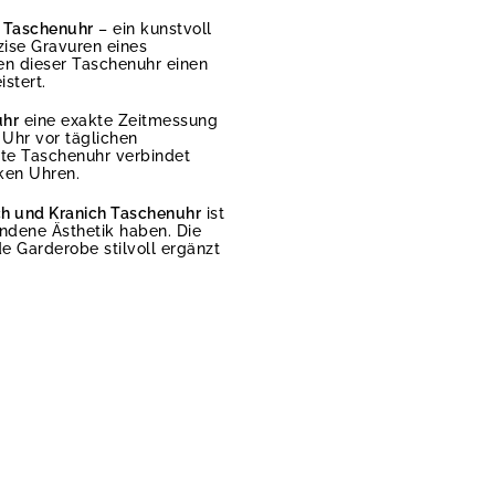
z Taschenuhr
– ein kunstvoll
zise Gravuren eines
hen dieser Taschenuhr einen
stert.
uhr
eine exakte Zeitmessung
 Uhr vor täglichen
ite Taschenuhr verbindet
iken Uhren.
ch und Kranich Taschenuhr
ist
undene Ästhetik haben. Die
e Garderobe stilvoll ergänzt