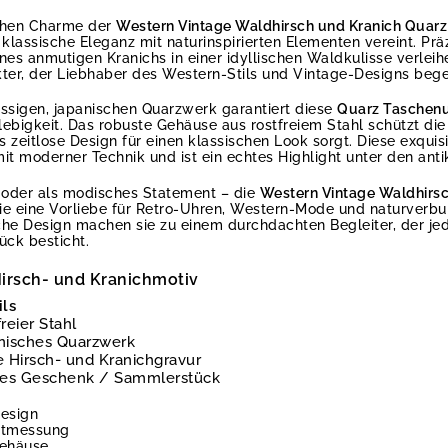
ichen Charme der
Western Vintage Waldhirsch und Kranich Quar
 klassische Eleganz mit naturinspirierten Elementen vereint. Prä
nes anmutigen Kranichs in einer idyllischen Waldkulisse verlei
akter, der Liebhaber des Western-Stils und Vintage-Designs begei
ässigen, japanischen Quarzwerk garantiert diese
Quarz Taschen
ebigkeit. Das robuste Gehäuse aus rostfreiem Stahl schützt die
eitlose Design für einen klassischen Look sorgt. Diese exquis
it moderner Technik und ist ein echtes Highlight unter den ant
e oder als modisches Statement – die
Western Vintage Waldhirs
die eine Vorliebe für Retro-Uhren, Western-Mode und naturverb
iche Design machen sie zu einem durchdachten Begleiter, der jed
ück besticht.
irsch- und Kranichmotiv
ils
reier Stahl
nisches Quarzwerk
e Hirsch- und Kranichgravur
les Geschenk / Sammlerstück
Design
eitmessung
Gehäuse