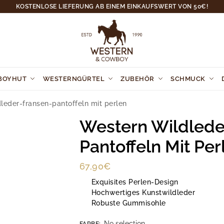
KOSTENLOSE LIEFERUNG AB EINEM EINKAUFSWERT VON 50€!
BOYHUT
WESTERNGÜRTEL
ZUBEHÖR
SCHMUCK
leder-fransen-pantoffeln mit perlen
Western Wildlede
Pantoffeln Mit Per
67,90
€
Exquisites Perlen-Design
Hochwertiges Kunstwildleder
Robuste Gummisohle
No selection
FARBE
: