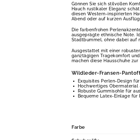
Gönnen Sie sich stilvollen Kom
Hauch rustikaler Eleganz schä
diesen Western-inspirierten H
Abend oder auf kurzen Ausflüge
Die farbenfrohen Perlenakzente
ausgeprägte ethnische Note. I
Stadtbummel, ohne dabei auf m
Ausgestattet mit einer robust
ganztägigen Tragekomfort und 
machen diese Hausschuhe zur i
Wildleder-Fransen-Pantoff
Exquisites Perlen-Design f
Hochwertiges Obermaterial 
Robuste Gummisohle für aus
Bequeme Latex-Einlage für 
Farbe