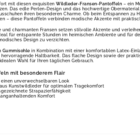
fort mit diesen exquisiten
Wildleder-Fransen-Pantoffeln
– ein Mu
tzen. Das edle Perlen-Design und das hochwertige Obermaterial
ausschuhen ihren besonderen Charme. Ob beim Entspannen zu H
n – diese Pantoffeln verbinden modische Akzente mit praktisch
 und charmanten Fransen setzen stilvolle Akzente und verleihe
deal für entspannte Stunden im heimischen Ambiente und für de
odisches Design zu verzichten.
en
Gummisohle
in Kombination mit einer komfortablen Latex-Einl
hervorragende Haltbarkeit. Das flache Design sowie der prakt
dealen Wahl für Ihren täglichen Gebrauch.
eln mit besonderem Flair
ür einen unverwechselbaren Look
aus Kunstwildleder für optimalen Tragekomfort
gezeichnete Strapazierfähigkeit
langanhaltenden Komfort