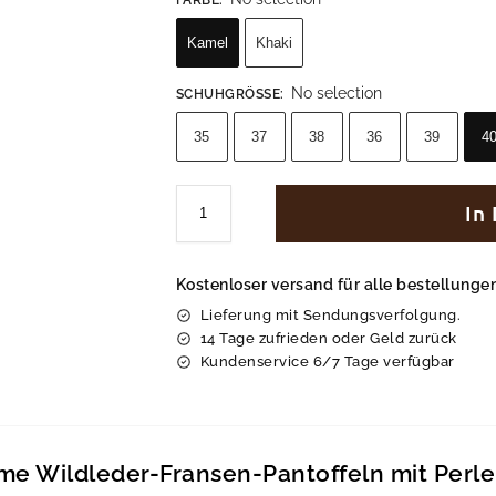
Kamel
Khaki
No selection
SCHUHGRÖSSE
:
35
37
38
36
39
4
In
Kostenloser versand für alle bestellung
Lieferung mit Sendungsverfolgung.
14 Tage zufrieden oder Geld zurück
Kundenservice 6/7 Tage verfügbar
e Wildleder-Fransen-Pantoffeln mit Perl