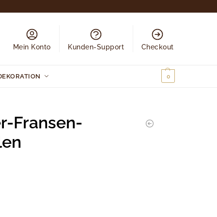
Mein Konto
Kunden-Support
Checkout
DEKORATION
0,00
€
0
r-Fransen-
len