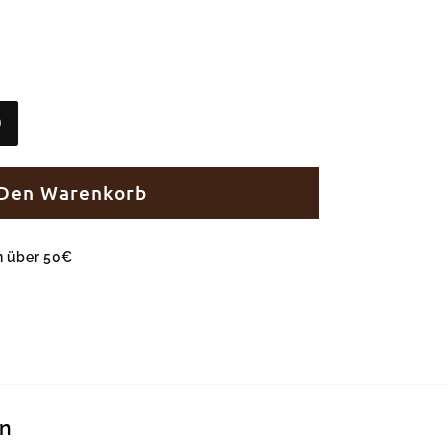
0
 Den Warenkorb
en über 50€
en