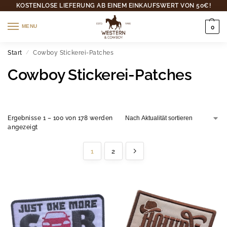
KOSTENLOSE LIEFERUNG AB EINEM EINKAUFSWERT VON 50€!
MENU
0
Start
Cowboy Stickerei-Patches
/
Cowboy Stickerei-Patches
Ergebnisse 1 – 100 von 178 werden
angezeigt
1
2