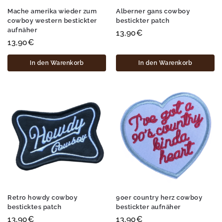
Mache amerika wieder zum
Alberner gans cowboy
cowboy western bestickter
bestickter patch
aufnäher
13,90
€
13,90
€
In den Warenkorb
In den Warenkorb
Retro howdy cowboy
90er country herz cowboy
besticktes patch
bestickter aufnäher
13,90
€
13,90
€