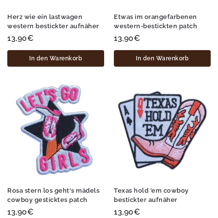
Herz wie ein lastwagen
Etwas im orangefarbenen
western bestickter aufnäher
western-bestickten patch
13,90
€
13,90
€
In den Warenkorb
In den Warenkorb
Rosa stern los geht's mädels
Texas hold 'em cowboy
cowboy gesticktes patch
bestickter aufnäher
13,90
€
13,90
€