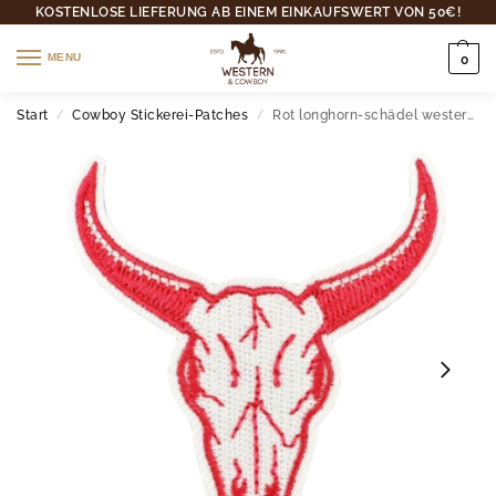
KOSTENLOSE LIEFERUNG AB EINEM EINKAUFSWERT VON 50€!
MENU
0
Start
Cowboy Stickerei-Patches
Rot longhorn-schädel western gestickter patch
/
/