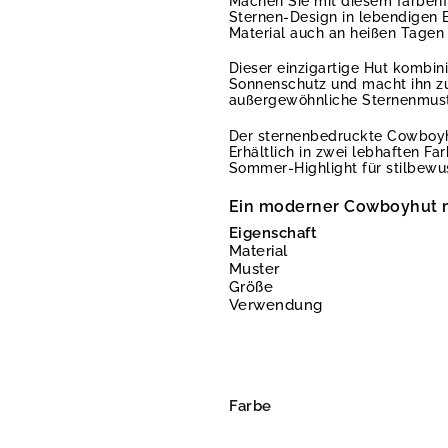
Machen Sie mit diesem farben
Sternen-Design in lebendigen B
Material auch an heißen Tagen
Dieser einzigartige Hut kombini
Sonnenschutz und macht ihn zu
außergewöhnliche Sternenmuster 
Der sternenbedruckte Cowboyhut
Erhältlich in zwei lebhaften Fa
Sommer-Highlight für stilbewus
Ein moderner Cowboyhut 
Eigenschaft
Material
Muster
Größe
Verwendung
Farbe