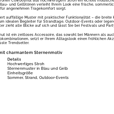
frohen Cowboyhut aus hochwertigem Stroh ein echtes modisches
lau- und Gelbtönen verleiht Ihrem Look eine frische, sommerli
 für angenehmen Tragekomfort sorgt.
ert auffällige Muster mit praktischer Funktionalität – die breit
m idealen Begleiter für Strandtage, Outdoor-Events oder legere
zieht alle Blicke auf sich und lässt Sie bei Festivals und Part
 ist ein zeitloses Accessoire, das sowohl bei Männern als auch 
rbkombinationen, setzt er Ihrem Alltagslook einen fröhlichen Akz
ste Trendsetter.
mit charmantem Sternenmotiv
Details
Hochwertiges Stroh
Sternenmuster in Blau und Gelb
Einheitsgröße
Sommer, Strand, Outdoor-Events