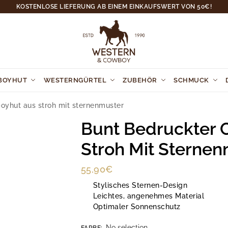
KOSTENLOSE LIEFERUNG AB EINEM EINKAUFSWERT VON 50€!
BOYHUT
WESTERNGÜRTEL
ZUBEHÖR
SCHMUCK
oyhut aus stroh mit sternenmuster
Bunt Bedruckter 
Stroh Mit Sterne
55,90
€
Stylisches Sternen-Design
Leichtes, angenehmes Material
Optimaler Sonnenschutz
No selection
FARBE
: