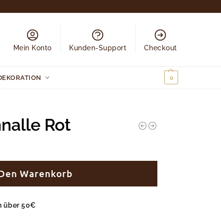
Mein Konto
Kunden-Support
Checkout
DEKORATION
0,00
€
0
nalle Rot
 Den Warenkorb
en über 50€