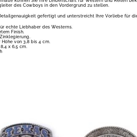
nalle können Sie Ihre Leidenschaft für Western und Reiten bekr
egleiter des Cowboys in den Vordergrund zu stellen.
etailgenauigkeit gefertigt und unterstreicht Ihre Vorliebe für d
für echte Liebhaber des Westerns.
rtem Finish.
 Zinklegierung.
r Höhe von 3,8 bis 4 cm.
8,4 x 6,5 cm.
ch