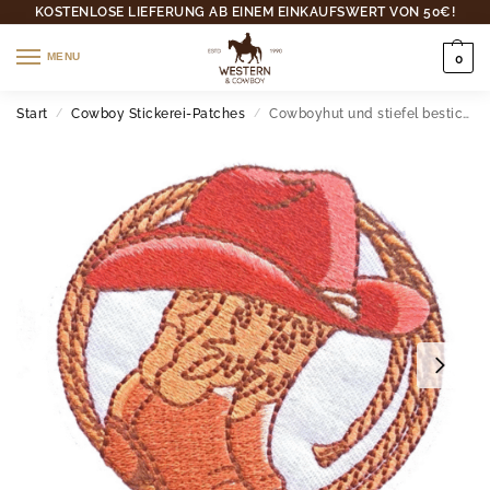
KOSTENLOSE LIEFERUNG AB EINEM EINKAUFSWERT VON 50€!
MENU
0
Start
Cowboy Stickerei-Patches
Cowboyhut und stiefel bestickter western bügelflicken
/
/