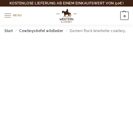
KOSTENLOSE LIEFERUNG AB EINEM EINKAUFSWERT VON 50€!
MENU
0
Start
Cowboystiefel wildleder
Damen flock kniehohe cowboystiefel mit bestickter breiter wade
/
/