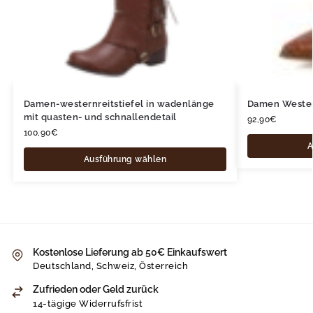
Damen-westernreitstiefel in wadenlänge
Damen Wester
mit quasten- und schnallendetail
92,90
€
100,90
€
A
Ausführung wählen
Kostenlose Lieferung ab 50€ Einkaufswert
Deutschland, Schweiz, Österreich
Zufrieden oder Geld zurück
14-tägige Widerrufsfrist