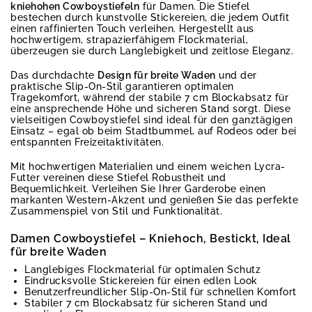
kniehohen Cowboystiefeln
für Damen. Die Stiefel
bestechen durch kunstvolle Stickereien, die jedem Outfit
einen raffinierten Touch verleihen. Hergestellt aus
hochwertigem, strapazierfähigem Flockmaterial,
überzeugen sie durch Langlebigkeit und zeitlose Eleganz.
Das durchdachte
Design für breite Waden
und der
praktische Slip-On-Stil garantieren optimalen
Tragekomfort, während der stabile 7 cm Blockabsatz für
eine ansprechende Höhe und sicheren Stand sorgt. Diese
vielseitigen Cowboystiefel sind ideal für den ganztägigen
Einsatz – egal ob beim Stadtbummel, auf Rodeos oder bei
entspannten Freizeitaktivitäten.
Mit hochwertigen Materialien und einem weichen Lycra-
Futter vereinen diese Stiefel Robustheit und
Bequemlichkeit. Verleihen Sie Ihrer Garderobe einen
markanten Western-Akzent und genießen Sie das perfekte
Zusammenspiel von Stil und Funktionalität.
Damen Cowboystiefel – Kniehoch, Bestickt, Ideal
für breite Waden
Langlebiges Flockmaterial für optimalen Schutz
Eindrucksvolle Stickereien für einen edlen Look
Benutzerfreundlicher Slip-On-Stil für schnellen Komfort
Stabiler 7 cm Blockabsatz für sicheren Stand und