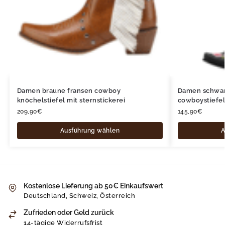
Damen braune fransen cowboy
Damen schwar
knöchelstiefel mit sternstickerei
cowboystiefel
209,90
€
145,90
€
Ausführung wählen
A
Kostenlose Lieferung ab 50€ Einkaufswert
Deutschland, Schweiz, Österreich
Zufrieden oder Geld zurück
14-tägige Widerrufsfrist