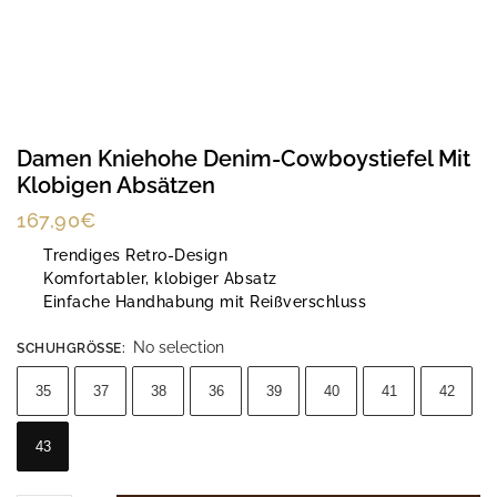
Damen Kniehohe Denim-Cowboystiefel Mit
Klobigen Absätzen
167,90
€
Trendiges Retro-Design
Komfortabler, klobiger Absatz
Einfache Handhabung mit Reißverschluss
No selection
SCHUHGRÖSSE
:
35
37
38
36
39
40
41
42
43