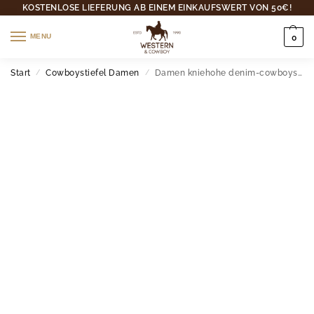
KOSTENLOSE LIEFERUNG AB EINEM EINKAUFSWERT VON 50€!
MENU
0
Start
Cowboystiefel Damen
Damen kniehohe denim-cowboystiefel mit klobigen absätzen
/
/