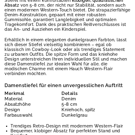
Stiefel mit einem komfortablen
klobigen, quadratischen
Absatz
von 5-8 cm, der nicht nur Stabilität, sondern auch
einen modernen Western-Touch bietet. Die strapazierfähige
Denim-Konstruktion, gepaart mit einer robusten
Gummisohle, garantiert Langlebigkeit und optimalen
Tragekomfort. Dank des praktischen Reißverschlusses ist
das An- und Ausziehen ein Kinderspiel.
Erhältlich in einem eleganten dunkelgrauen Farbton, lässt
sich dieser Stiefel vielseitig kombinieren – egal ob
klassisch im Cowboy-Look oder als trendiges Statement
zu urbanen Outfits. Die spitze Form und das kniehohe
Design unterstreichen Ihren individuellen Stil und machen
diese Damenstiefel zur idealen Wahl für alle, die
modischen Charme mit einem Hauch Western-Flair
verbinden möchten.
Damenstiefel für einen unvergesslichen Auftritt
Merkmal
Details
Material
Denim
Absatzhöhe
5-8 cm
Design
Kniehoch, spitz
Farbauswahl
Dunkelgrau
Trendiges Retro-Design mit modernem Western-Flair
Bequemer, klobiger Absatz für perfekten Stand und